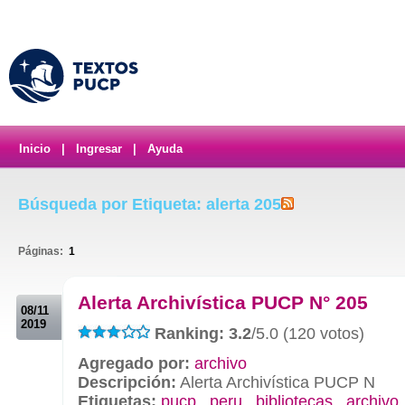
Inicio
|
Ingresar
|
Ayuda
Búsqueda por Etiqueta: alerta 205
Páginas:
1
.
Alerta Archivística PUCP N° 205
08/11
2019
Ranking: 3.2
/5.0 (120 votos)
Agregado por:
archivo
Descripción:
Alerta Archivística PUCP N
Etiquetas:
pucp
,
peru
,
bibliotecas
,
archivo