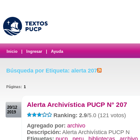
Inicio
|
Ingresar
|
Ayuda
Búsqueda por Etiqueta: alerta 207
Páginas:
1
.
Alerta Archivística PUCP N° 207
20/12
2019
Ranking: 2.9
/5.0 (121 votos)
Agregado por:
archivo
Descripción:
Alerta Archivística PUCP N
Etiquetas:
pucp
,
peru
,
bibliotecas
,
archivo