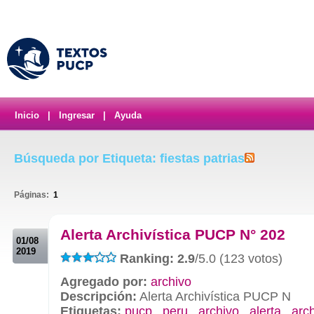
Inicio
|
Ingresar
|
Ayuda
Búsqueda por Etiqueta: fiestas patrias
Páginas:
1
.
Alerta Archivística PUCP N° 202
01/08
2019
Ranking: 2.9
/5.0 (123 votos)
Agregado por:
archivo
Descripción:
Alerta Archivística PUCP N
Etiquetas:
pucp
,
peru
,
archivo
,
alerta
,
arch