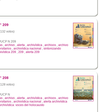
° 209
 (132 votos)
a PUCP N 209
as
,
archivo
,
alerta
,
archivística
,
archivos
,
archivo
rsitarios
,
archivística nacional
,
sintonizando
hivística 209
,
209
,
alerta 209
° 208
 (128 votos)
a PUCP N
as
,
archivo
,
alerta
,
archivística
,
archivos
,
archivo
rsitarios
,
archivística nacional
,
alerta archivística
chivística: voces del holocausto