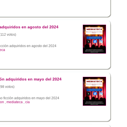
 adquiridos en agosto del 2024
(112 votos)
icción adquiridos en agosto del 2024
eca
ión adquiridos en mayo del 2024
(98 votos)
no ficción adquiridos en mayo del 2024
ion
,
mediateca
,
cia