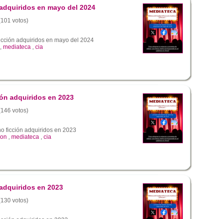
 adquiridos en mayo del 2024
 (101 votos)
ficción adquiridos en mayo del 2024
,
mediateca
,
cia
ión adquiridos en 2023
 (146 votos)
o ficción adquiridos en 2023
ion
,
mediateca
,
cia
 adquiridos en 2023
 (130 votos)