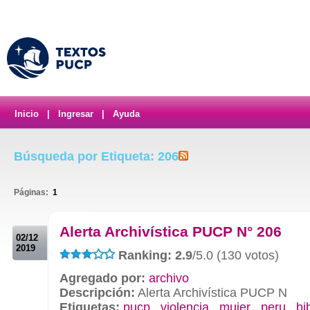
Inicio
|
Ingresar
|
Ayuda
Búsqueda por Etiqueta: 206
Páginas:
1
.
Alerta Archivística PUCP N° 206
02/12
2019
Ranking: 2.9
/5.0 (130 votos)
Agregado por:
archivo
Descripción:
Alerta Archivística PUCP N
Etiquetas:
pucp
,
violencia
,
mujer
,
peru
,
bi