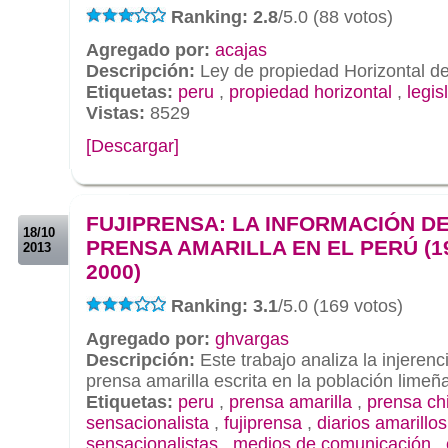
Ranking: 2.8
/5.0 (88 votos)
Agregado por:
acajas
Descripción:
Ley de propiedad Horizontal de
Etiquetas:
peru
,
propiedad horizontal
,
legis
Vistas:
8529
[Descargar]
.
.
FUJIPRENSA: LA INFORMACIÓN DE
18/10
PRENSA AMARILLA EN EL PERÚ (1
2013
2000)
Ranking: 3.1
/5.0 (169 votos)
Agregado por:
ghvargas
Descripción:
Este trabajo analiza la injerenc
prensa amarilla escrita en la población lime
Etiquetas:
peru
,
prensa amarilla
,
prensa ch
sensacionalista
,
fujiprensa
,
diarios amarillos
sensacionalistas
,
medios de comunicación
,