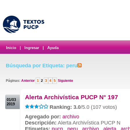
Inicio
|
Ingresar
|
Ayuda
Búsqueda por Etiqueta: peru
Páginas:
Anterior
1
2
3
4
5
Siguiente
.
Alerta Archivística PUCP N° 197
01/03
2019
Ranking: 3.0
/5.0 (107 votos)
Agregado por:
archivo
Descripción:
Alerta Archivística PUCP N
Etiquetas:
pucp
,
peru
,
archivo
,
alerta
,
arch