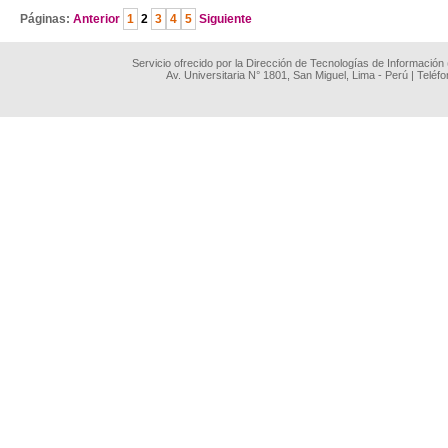
Páginas:
Anterior
1
2
3
4
5
Siguiente
Servicio ofrecido por la Dirección de Tecnologías de Información
Av. Universitaria N° 1801, San Miguel, Lima - Perú | Teléf