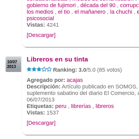
gobierno de fujimori
,
década del 90
,
corrupc
los medios
,
el tio
,
el mañanero
,
la chuchi
,
psicosocial
Vistas:
4241
[Descargar]
.
.
Libreros en su tinta
10/07
2013
Ranking: 3.0
/5.0 (85 votos)
Agregado por:
acajas
Descripción:
Artículo publicado en SOMOS,
suplemento sabatino del diario El Comercio,
06/07/2013
Etiquetas:
peru
,
librerías
,
libreros
Vistas:
1537
[Descargar]
.