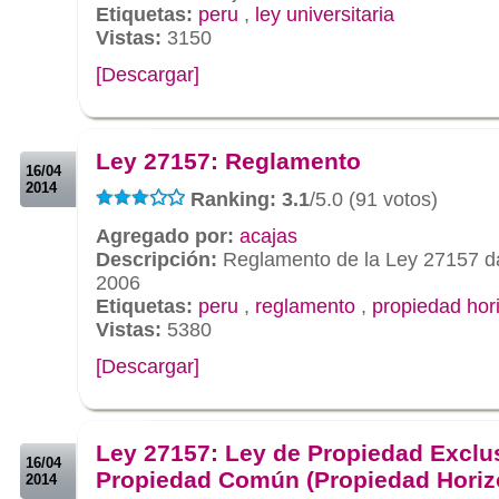
Etiquetas:
peru
,
ley universitaria
Vistas:
3150
[Descargar]
.
.
Ley 27157: Reglamento
16/04
2014
Ranking: 3.1
/5.0 (91 votos)
Agregado por:
acajas
Descripción:
Reglamento de la Ley 27157 d
2006
Etiquetas:
peru
,
reglamento
,
propiedad hor
Vistas:
5380
[Descargar]
.
.
Ley 27157: Ley de Propiedad Exclu
16/04
Propiedad Común (Propiedad Horiz
2014