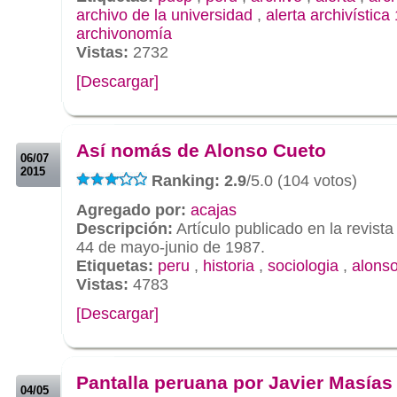
archivo de la universidad
,
alerta archivística
archivonomía
Vistas:
2732
[Descargar]
.
.
Así nomás de Alonso Cueto
06/07
2015
Ranking: 2.9
/5.0 (104 votos)
Agregado por:
acajas
Descripción:
Artículo publicado en la revist
44 de mayo-junio de 1987.
Etiquetas:
peru
,
historia
,
sociologia
,
alonso
Vistas:
4783
[Descargar]
.
.
Pantalla peruana por Javier Masías
04/05