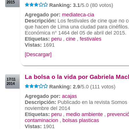
2015
Ranking: 3.1
/5.0 (80 votos)
Agregado por:
mediateca-cia
Descripción:
Los festivales de cine que no 
que hacen de Lima una ciudad para cinéfilo
Económica n° 1464 del 05 de abril del 2015.
Etiquetas:
peru
,
cine
,
festivales
Vistas:
1691
[Descargar]
.
.
La bolsa o la vida por Gabriela Ma
17/11
2014
Ranking: 2.9
/5.0 (111 votos)
Agregado por:
acajas
Descripción:
Publicado en la revista Somos 
noviembre del 2014
Etiquetas:
peru
,
medio ambiente
,
prevenci
contaminacion
,
bolsas plasticas
Vistas:
1901