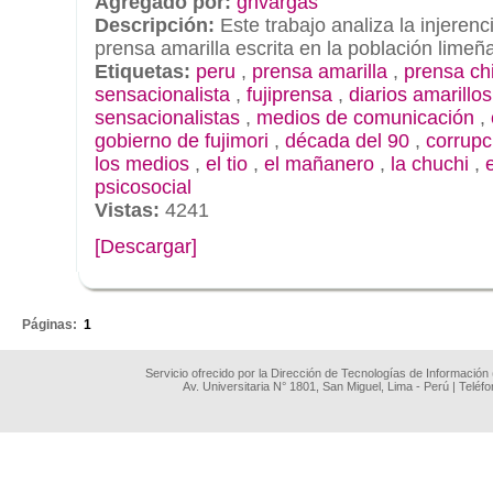
Agregado por:
ghvargas
Descripción:
Este trabajo analiza la injerenc
prensa amarilla escrita en la población lime
Etiquetas:
peru
,
prensa amarilla
,
prensa ch
sensacionalista
,
fujiprensa
,
diarios amarillos
sensacionalistas
,
medios de comunicación
,
gobierno de fujimori
,
década del 90
,
corrupc
los medios
,
el tio
,
el mañanero
,
la chuchi
,
psicosocial
Vistas:
4241
[Descargar]
.
Páginas:
1
Servicio ofrecido por la Dirección de Tecnologías de Información
Av. Universitaria N° 1801, San Miguel, Lima - Perú | Teléf