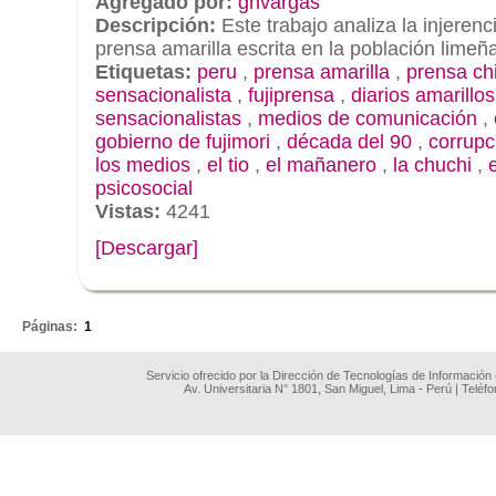
Agregado por:
ghvargas
Descripción:
Este trabajo analiza la injerenc
prensa amarilla escrita en la población lime
Etiquetas:
peru
,
prensa amarilla
,
prensa ch
sensacionalista
,
fujiprensa
,
diarios amarillos
sensacionalistas
,
medios de comunicación
,
gobierno de fujimori
,
década del 90
,
corrupc
los medios
,
el tio
,
el mañanero
,
la chuchi
,
psicosocial
Vistas:
4241
[Descargar]
.
Páginas:
1
Servicio ofrecido por la Dirección de Tecnologías de Información
Av. Universitaria N° 1801, San Miguel, Lima - Perú | Teléf