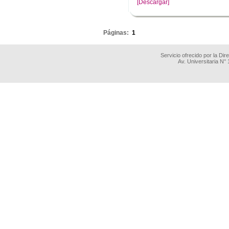
[Descargar]
.
Páginas:
1
Servicio ofrecido por la Di
Av. Universitaria N°