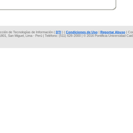
rección de Tecnologías de Información (
DTI
) |
Condiciones de Uso
|
Reportar Abuso
| Co
 1801, San Miguel, Lima - Perú | Teléfono: (511) 626-2000 | © 2016 Pontificia Universidad Cat