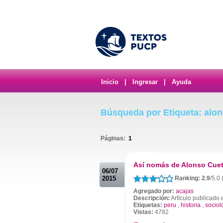
Inicio
|
Ingresar
|
Ayuda
Búsqueda por Etiqueta: alo
Páginas:
1
.
Así nomás de Alonso Cue
06/07
2015
Ranking: 2.9
/5.0
Agregado por:
acajas
Descripción:
Artículo publicado 
Etiquetas:
peru
,
historia
,
sociol
Vistas:
4782