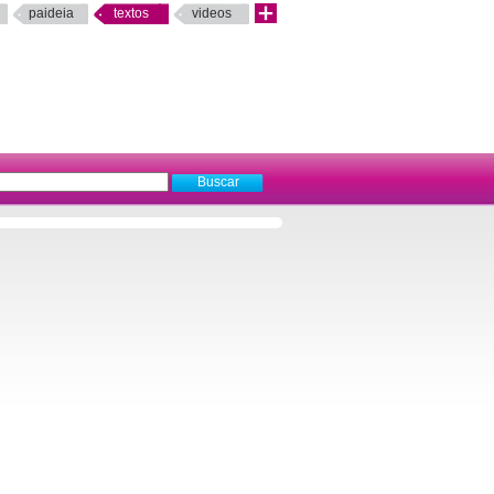
paideia
textos
videos