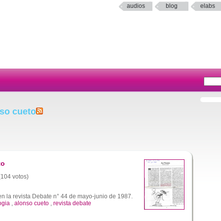
audios
blog
elabs
nso cueto
to
 (104 votos)
en la revista Debate n° 44 de mayo-junio de 1987.
ogia
,
alonso cueto
,
revista debate