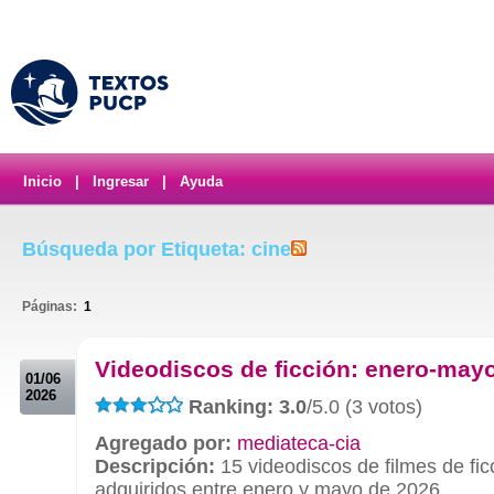
Inicio
|
Ingresar
|
Ayuda
Búsqueda por Etiqueta: cine
Páginas:
1
.
Videodiscos de ficción: enero-may
01/06
2026
Ranking: 3.0
/5.0 (3 votos)
Agregado por:
mediateca-cia
Descripción:
15 videodiscos de filmes de fic
adquiridos entre enero y mayo de 2026.