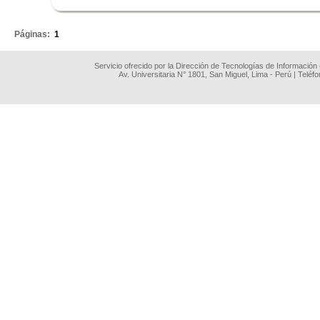
.
Páginas:
1
Servicio ofrecido por la Dirección de Tecnologías de Información
Av. Universitaria N° 1801, San Miguel, Lima - Perú | Teléf