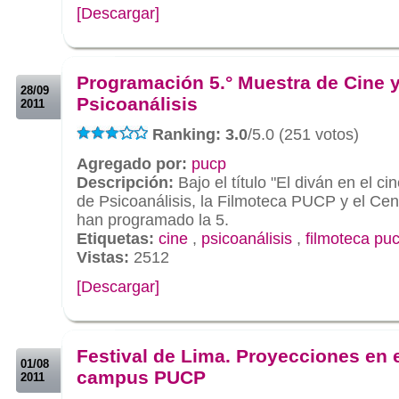
[Descargar]
.
.
Programación 5.° Muestra de Cine 
28/09
Psicoanálisis
2011
Ranking: 3.0
/5.0 (251 votos)
Agregado por:
pucp
Descripción:
Bajo el título "El diván en el c
de Psicoanálisis, la Filmoteca PUCP y el Cen
han programado la 5.
Etiquetas:
cine
,
psicoanálisis
,
filmoteca pu
Vistas:
2512
[Descargar]
.
.
Festival de Lima. Proyecciones en 
01/08
campus PUCP
2011