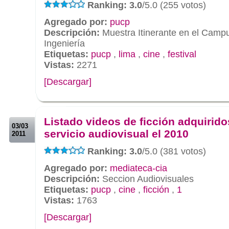
Ranking: 3.0
/5.0 (255 votos)
Agregado por:
pucp
Descripción:
Muestra Itinerante en el Camp
Ingeniería
Etiquetas:
pucp
,
lima
,
cine
,
festival
Vistas:
2271
[Descargar]
.
.
Listado videos de ficción adquirido
03/03
servicio audiovisual el 2010
2011
Ranking: 3.0
/5.0 (381 votos)
Agregado por:
mediateca-cia
Descripción:
Seccion Audiovisuales
Etiquetas:
pucp
,
cine
,
ficción
,
1
Vistas:
1763
[Descargar]