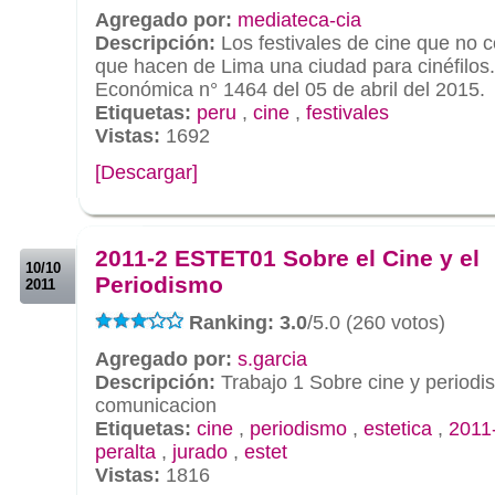
Agregado por:
mediateca-cia
Descripción:
Los festivales de cine que no 
que hacen de Lima una ciudad para cinéfilo
Económica n° 1464 del 05 de abril del 2015.
Etiquetas:
peru
,
cine
,
festivales
Vistas:
1692
[Descargar]
.
.
2011-2 ESTET01 Sobre el Cine y el
10/10
Periodismo
2011
Ranking: 3.0
/5.0 (260 votos)
Agregado por:
s.garcia
Descripción:
Trabajo 1 Sobre cine y periodis
comunicacion
Etiquetas:
cine
,
periodismo
,
estetica
,
2011
peralta
,
jurado
,
estet
Vistas:
1816