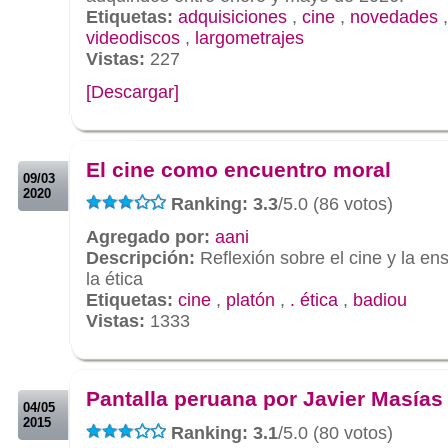
Etiquetas:
adquisiciones
,
cine
,
novedades
videodiscos
,
largometrajes
Vistas:
227
[Descargar]
.
.
El cine como encuentro moral
09/03
2020
Ranking: 3.3
/5.0 (86 votos)
Agregado por:
aani
Descripción:
Reflexión sobre el cine y la e
la ética
Etiquetas:
cine
,
platón
,
. ética
,
badiou
Vistas:
1333
.
.
Pantalla peruana por Javier Masías
04/05
2015
Ranking: 3.1
/5.0 (80 votos)