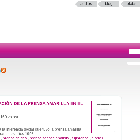
audios
blog
elabs
o
ACIÓN DE LA PRENSA AMARILLA EN EL
 (169 votos)
 la injerencia social que tuvo la prensa amarilla
urante los años 1998
,
prensa chicha
,
prensa sensacionalista
,
fujiprensa
,
diarios