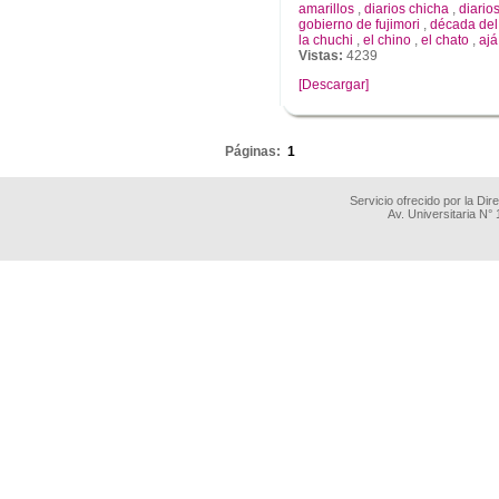
amarillos
,
diarios chicha
,
diario
gobierno de fujimori
,
década del
la chuchi
,
el chino
,
el chato
,
ajá
Vistas:
4239
[Descargar]
.
Páginas:
1
Servicio ofrecido por la Di
Av. Universitaria N°