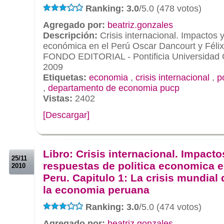
Ranking: 3.0
/5.0 (478 votos)
Agregado por:
beatriz.gonzales
Descripción:
Crisis internacional. Impactos y
económica en el Perú Oscar Dancourt y Félix
FONDO EDITORIAL - Pontificia Universidad C
2009
Etiquetas:
economia
,
crisis internacional
,
p
,
departamento de economia pucp
Vistas:
2402
[Descargar]
.
.
Libro: Crisis internacional. Impacto
25/11
respuestas de politica economica e
2010
Peru. Capitulo 1: La crisis mundial
la economia peruana
Ranking: 3.0
/5.0 (474 votos)
Agregado por:
beatriz.gonzales