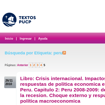
Inicio
|
Ingresar
|
Ayuda
Búsqueda por Etiqueta: peru
Páginas:
Anterior
1
2
3
4
5
.
Libro: Crisis internacional. Impacto
26/11
respuestas de politica economica e
2010
Peru. Capitulo 2: Peru 2008-2009: d
la recesion. Choque externo y resp
política macroeconomica