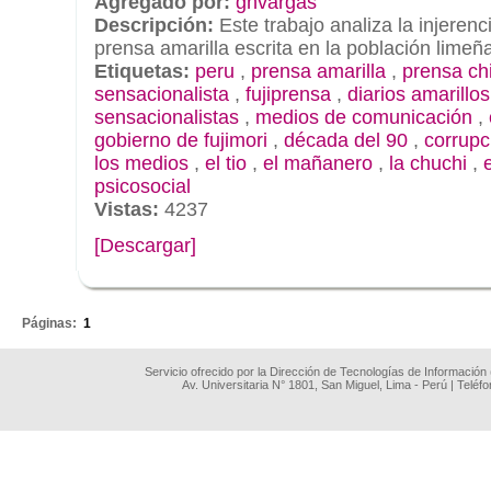
Agregado por:
ghvargas
Descripción:
Este trabajo analiza la injerenc
prensa amarilla escrita en la población lime
Etiquetas:
peru
,
prensa amarilla
,
prensa ch
sensacionalista
,
fujiprensa
,
diarios amarillos
sensacionalistas
,
medios de comunicación
,
gobierno de fujimori
,
década del 90
,
corrupc
los medios
,
el tio
,
el mañanero
,
la chuchi
,
psicosocial
Vistas:
4237
[Descargar]
.
Páginas:
1
Servicio ofrecido por la Dirección de Tecnologías de Información
Av. Universitaria N° 1801, San Miguel, Lima - Perú | Teléf