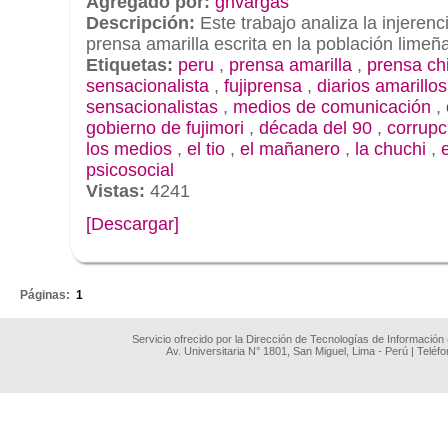
Agregado por:
ghvargas
Descripción:
Este trabajo analiza la injerenc
prensa amarilla escrita en la población lime
Etiquetas:
peru
,
prensa amarilla
,
prensa ch
sensacionalista
,
fujiprensa
,
diarios amarillos
sensacionalistas
,
medios de comunicación
,
gobierno de fujimori
,
década del 90
,
corrupc
los medios
,
el tio
,
el mañanero
,
la chuchi
,
psicosocial
Vistas:
4241
[Descargar]
.
Páginas:
1
Servicio ofrecido por la Dirección de Tecnologías de Información
Av. Universitaria N° 1801, San Miguel, Lima - Perú | Teléf