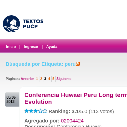
Inicio
|
Ingresar
|
Ayuda
Búsqueda por Etiqueta: peru
Páginas:
Anterior
1
2
3
4
5
Siguiente
.
Conferencia Huwaei Peru Long ter
05/06
Evolution
2013
Ranking: 3.1
/5.0 (113 votos)
Agregado por:
02004424
Descripción:
Conferencia Huawei