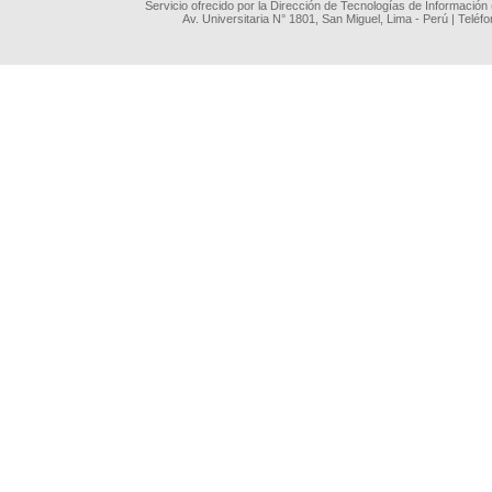
Servicio ofrecido por la Dirección de Tecnologías de Información
Av. Universitaria N° 1801, San Miguel, Lima - Perú | Teléf