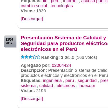
Etiquetas:
tic
,
peru
,
internet
,
acceso públic
cambio social
,
tecnologías
Vistas:
1830
[Descargar]
.
.
Presentación Sistema de Calidad y
13/07
Seguridad para productos eléctrico
2012
electrónicos en el Perú
Ranking: 3.0
/5.0 (166 votos)
Agregado por:
02004424
Descripción:
Presentación Sistema de Calid
productos eléctricos y electrónicos en el Perú
Etiquetas:
ingenieria
,
peru
,
seguridad
,
pre
sistema
,
calidad
,
eléctricos
,
indecopi
Vistas:
2196
[Descargar]
.