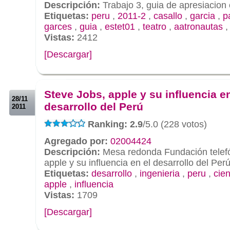
Descripción:
Trabajo 3, guia de apresiacion 
Etiquetas:
peru
,
2011-2
,
casallo
,
garcia
,
p
garces
,
guia
,
estet01
,
teatro
,
aatronautas
Vistas:
2412
[Descargar]
.
.
Steve Jobs, apple y su influencia en
28/11
desarrollo del Perú
2011
Ranking: 2.9
/5.0 (228 votos)
Agregado por:
02004424
Descripción:
Mesa redonda Fundación telefó
apple y su influencia en el desarrollo del Per
Etiquetas:
desarrollo
,
ingenieria
,
peru
,
cie
apple
,
influencia
Vistas:
1709
[Descargar]
.