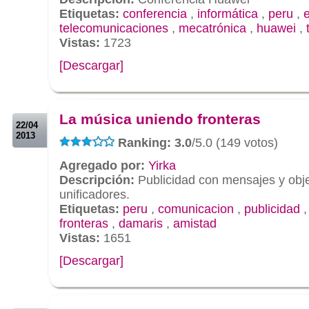
Etiquetas:
conferencia
,
informática
,
peru
,
e
telecomunicaciones
,
mecatrónica
,
huawei
,
Vistas:
1723
[Descargar]
.
.
La música uniendo fronteras
22/04
2013
Ranking: 3.0
/5.0 (149 votos)
Agregado por:
Yirka
Descripción:
Publicidad con mensajes y obje
unificadores.
Etiquetas:
peru
,
comunicacion
,
publicidad
fronteras
,
damaris
,
amistad
Vistas:
1651
[Descargar]
.
.