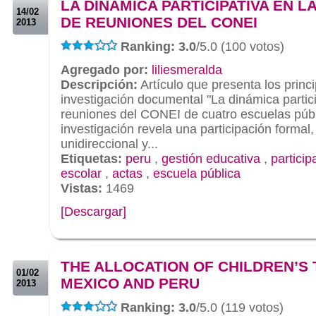
LA DINAMICA PARTICIPATIVA EN L
14/02
DE REUNIONES DEL CONEI
2013
Ranking: 3.0
/5.0 (100 votos)
Agregado por:
liliesmeralda
Descripción:
Artículo que presenta los princi
investigación documental "La dinámica partici
reuniones del CONEI de cuatro escuelas públ
investigación revela una participación formal,
unidireccional y...
Etiquetas:
peru
,
gestión educativa
,
particip
escolar
,
actas
,
escuela pública
Vistas:
1469
[Descargar]
.
.
THE ALLOCATION OF CHILDREN’S 
01/02
MEXICO AND PERU
2013
Ranking: 3.0
/5.0 (119 votos)