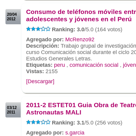
.
Consumo de teléfonos móviles ent
20/04
adolescentes y jóvenes en el Perú
2012
Ranking: 3.0
/5.0 (164 votos)
Agregado por:
McRenzo92
Descripción:
Trabajo grupal de investigación
curso Comunicación social durante el ciclo 2
Estudios Generales Letras.
Etiquetas:
peru
,
comunicación social
,
jóve
Vistas:
2155
[Descargar]
.
.
2011-2 ESTET01 Guia Obra de Teatr
03/12
Astronautas MALI
2011
Ranking: 3.1
/5.0 (256 votos)
Agregado por:
s.garcia