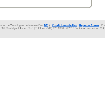
rección de Tecnologías de Información (
DTI
) |
Condiciones de Uso
|
Reportar Abuso
| Co
 1801, San Miguel, Lima - Perú | Teléfono: (511) 626-2000 | © 2016 Pontificia Universidad Cat