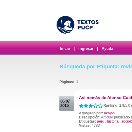
Inicio
|
Ingresar
|
Ayuda
Búsqueda por Etiqueta: revi
Páginas:
1
.
Así nomás de Alonso Cue
06/07
2015
Ranking: 2.9
/5.0
Agregado por:
acajas
Descripción:
Artículo publicado 
Etiquetas:
peru
,
historia
,
sociol
Vistas:
4783