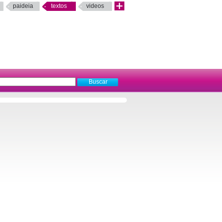
paideia
textos
videos