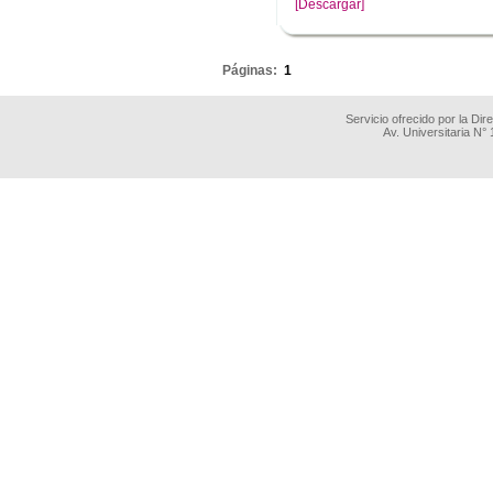
[Descargar]
.
Páginas:
1
Servicio ofrecido por la Di
Av. Universitaria N°