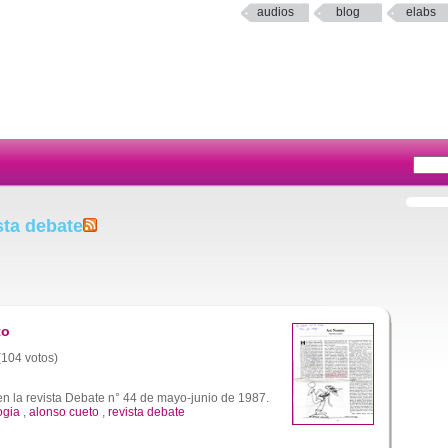
audios
blog
elabs
sta debate
to
 (104 votos)
en la revista Debate n° 44 de mayo-junio de 1987.
ogia
,
alonso cueto
,
revista debate