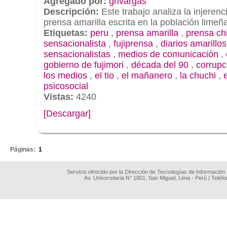
Agregado por:
ghvargas
Descripción:
Este trabajo analiza la injerenc
prensa amarilla escrita en la población lime
Etiquetas:
peru
,
prensa amarilla
,
prensa ch
sensacionalista
,
fujiprensa
,
diarios amarillos
sensacionalistas
,
medios de comunicación
,
gobierno de fujimori
,
década del 90
,
corrupc
los medios
,
el tio
,
el mañanero
,
la chuchi
,
psicosocial
Vistas:
4240
[Descargar]
.
Páginas:
1
Servicio ofrecido por la Dirección de Tecnologías de Información
Av. Universitaria N° 1801, San Miguel, Lima - Perú | Teléf