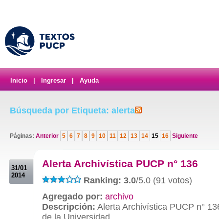
Inicio
|
Ingresar
|
Ayuda
Búsqueda por Etiqueta: alerta
Páginas:
Anterior
5
6
7
8
9
10
11
12
13
14
15
16
Siguiente
.
Alerta Archivística PUCP n° 136
31/01
2014
Ranking: 3.0
/5.0 (91 votos)
Agregado por:
archivo
Descripción:
Alerta Archivística PUCP n° 13
de la Universidad