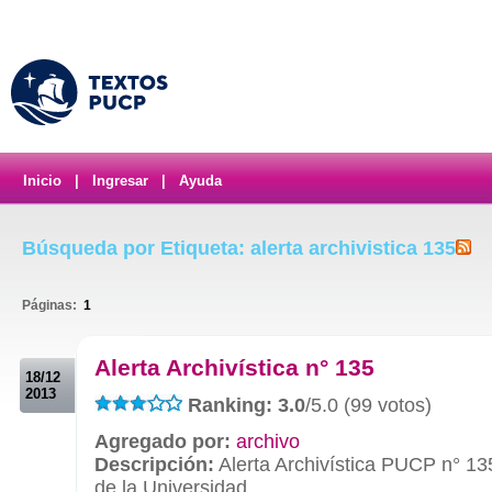
Inicio
|
Ingresar
|
Ayuda
Búsqueda por Etiqueta: alerta archivistica 135
Páginas:
1
.
Alerta Archivística n° 135
18/12
2013
Ranking: 3.0
/5.0 (99 votos)
Agregado por:
archivo
Descripción:
Alerta Archivística PUCP n° 13
de la Universidad