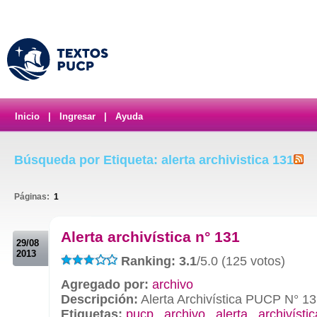
Inicio
|
Ingresar
|
Ayuda
Búsqueda por Etiqueta: alerta archivistica 131
Páginas:
1
.
Alerta archivística n° 131
29/08
2013
Ranking: 3.1
/5.0 (125 votos)
Agregado por:
archivo
Descripción:
Alerta Archivística PUCP N° 1
Etiquetas:
pucp
,
archivo
,
alerta
,
archivístic