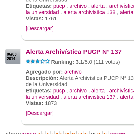
Etiquetas:
pucp
,
archivo
,
alerta
,
archivístic
la universidad
,
alerta archivistica 138
,
alert
Vistas:
1761
[Descargar]
.
.
Alerta Archivística PUCP N° 137
06/03
2014
Ranking: 3.1
/5.0 (111 votos)
Agregado por:
archivo
Descripción:
Alerta Archivística PUCP N° 13
de la Universidad
Etiquetas:
pucp
,
archivo
,
alerta
,
archivístic
la universidad
,
alerta archivistica 137
,
alert
Vistas:
1873
[Descargar]
.