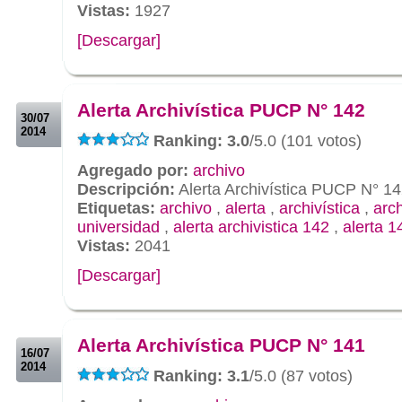
Vistas:
1927
[Descargar]
.
.
Alerta Archivística PUCP N° 142
30/07
2014
Ranking: 3.0
/5.0 (101 votos)
Agregado por:
archivo
Descripción:
Alerta Archivística PUCP N° 1
Etiquetas:
archivo
,
alerta
,
archivística
,
arc
universidad
,
alerta archivistica 142
,
alerta 1
Vistas:
2041
[Descargar]
.
.
Alerta Archivística PUCP N° 141
16/07
2014
Ranking: 3.1
/5.0 (87 votos)