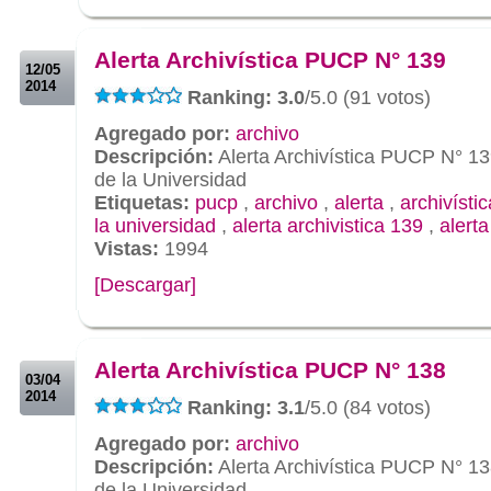
.
.
Alerta Archivística PUCP N° 139
12/05
2014
Ranking: 3.0
/5.0 (91 votos)
Agregado por:
archivo
Descripción:
Alerta Archivística PUCP N° 13
de la Universidad
Etiquetas:
pucp
,
archivo
,
alerta
,
archivístic
la universidad
,
alerta archivistica 139
,
alert
Vistas:
1994
[Descargar]
.
.
Alerta Archivística PUCP N° 138
03/04
2014
Ranking: 3.1
/5.0 (84 votos)
Agregado por:
archivo
Descripción:
Alerta Archivística PUCP N° 13
de la Universidad