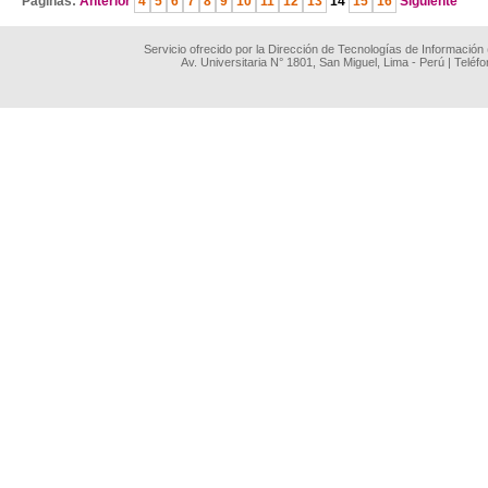
Páginas:
Anterior
4
5
6
7
8
9
10
11
12
13
14
15
16
Siguiente
Servicio ofrecido por la Dirección de Tecnologías de Información
Av. Universitaria N° 1801, San Miguel, Lima - Perú | Teléf