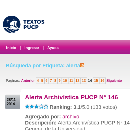
Inicio
|
Ingresar
|
Ayuda
Búsqueda por Etiqueta: alerta
Páginas:
Anterior
4
5
6
7
8
9
10
11
12
13
14
15
16
Siguiente
.
Alerta Archivística PUCP N° 146
28/11
2014
Ranking: 3.1
/5.0 (133 votos)
Agregado por:
archivo
Descripción:
Alerta Archivística PUCP N° 14
General de la Universidad