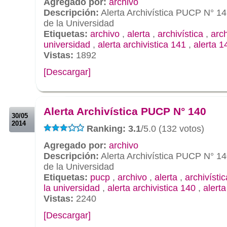
Agregado por:
archivo
Descripción:
Alerta Archivística PUCP N° 14
de la Universidad
Etiquetas:
archivo
,
alerta
,
archivística
,
arc
universidad
,
alerta archivistica 141
,
alerta 1
Vistas:
1892
[Descargar]
.
.
Alerta Archivística PUCP N° 140
30/05
2014
Ranking: 3.1
/5.0 (132 votos)
Agregado por:
archivo
Descripción:
Alerta Archivística PUCP N° 14
de la Universidad
Etiquetas:
pucp
,
archivo
,
alerta
,
archivístic
la universidad
,
alerta archivistica 140
,
alert
Vistas:
2240
[Descargar]