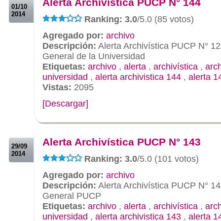
Alerta Archivística PUCP N° 144
01/10
2014
Ranking: 3.0
/5.0 (85 votos)
Agregado por:
archivo
Descripción:
Alerta Archivística PUCP N° 12
General de la Universidad
Etiquetas:
archivo
,
alerta
,
archivística
,
arc
universidad
,
alerta archivistica 144
,
alerta 1
Vistas:
2095
[Descargar]
.
.
Alerta Archivística PUCP N° 143
29/09
2014
Ranking: 3.0
/5.0 (101 votos)
Agregado por:
archivo
Descripción:
Alerta Archivística PUCP N° 14
General PUCP
Etiquetas:
archivo
,
alerta
,
archivística
,
arc
universidad
,
alerta archivistica 143
,
alerta 1