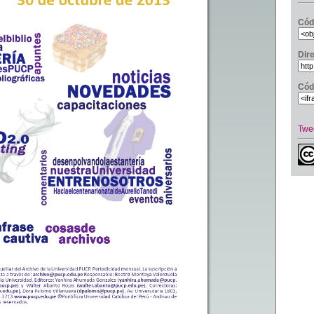
Cód
Dir
Cód
Twe