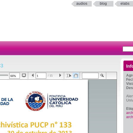
audios
blog
elabs
33
Inf
Agr
/ 15
Fec
Vis
Des
Aler
Uni
Eti
arch
arch