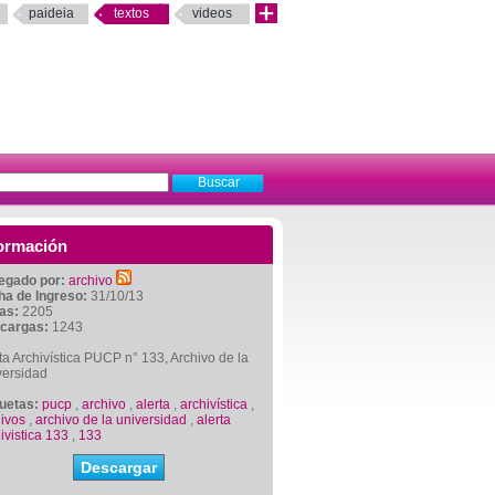
paideia
textos
videos
ormación
egado por:
archivo
ha de Ingreso:
31/10/13
tas:
2205
cargas:
1243
ta Archivística PUCP n° 133, Archivo de la
versidad
quetas:
pucp
,
archivo
,
alerta
,
archivística
,
ivos
,
archivo de la universidad
,
alerta
ivistica 133
,
133
Descargar