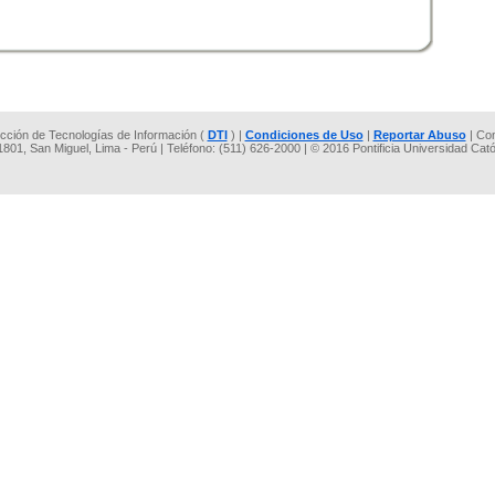
rección de Tecnologías de Información (
DTI
) |
Condiciones de Uso
|
Reportar Abuso
| Co
 1801, San Miguel, Lima - Perú | Teléfono: (511) 626-2000 | © 2016 Pontificia Universidad Cat