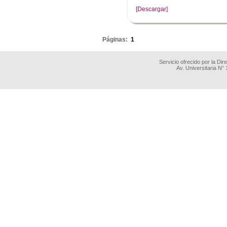
[Descargar]
.
Páginas:
1
Servicio ofrecido por la Di
Av. Universitaria N°