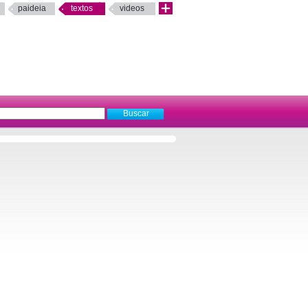
paideia
textos
videos