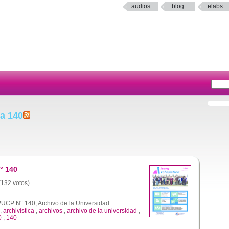
audios
blog
elabs
ta 140
° 140
 (132 votos)
 PUCP N° 140, Archivo de la Universidad
,
archivística
,
archivos
,
archivo de la universidad
,
0
,
140