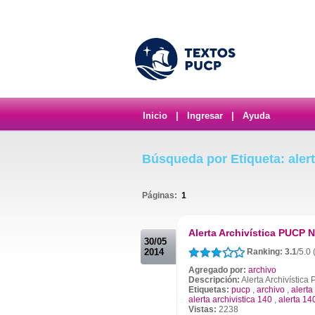
Inicio
|
Ingresar
|
Ayuda
Búsqueda por Etiqueta: aler
Páginas:
1
.
Alerta Archivística PUCP N
30/05
2014
Ranking: 3.1
/5.0
Agregado por:
archivo
Descripción:
Alerta Archivística
Etiquetas:
pucp
,
archivo
,
alerta
alerta archivistica 140
,
alerta 14
Vistas:
2238