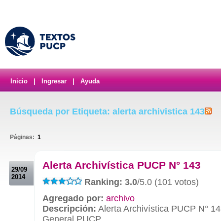
Inicio
|
Ingresar
|
Ayuda
Búsqueda por Etiqueta: alerta archivistica 143
Páginas:
1
.
Alerta Archivística PUCP N° 143
29/09
2014
Ranking: 3.0
/5.0 (101 votos)
Agregado por:
archivo
Descripción:
Alerta Archivística PUCP N° 14
General PUCP