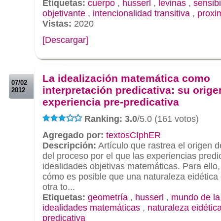
Etiquetas:
cuerpo
,
husserl
,
levinas
,
sensibi
objetivante
,
intencionalidad transitiva
,
proxi
Vistas:
2020
[Descargar]
.
.
La idealización matemática como
07/02
interpretación predicativa: su orige
2012
experiencia pre-predicativa
Ranking: 3.0
/5.0 (161 votos)
Agregado por:
textosCIphER
Descripción:
Artículo que rastrea el origen d
del proceso por el que las experiencias predi
idealidades objetivas matemáticas. Para ello,
cómo es posible que una naturaleza eidética
otra to...
Etiquetas:
geometría
,
husserl
,
mundo de la
idealidades matemáticas
,
naturaleza eidétic
predicativa