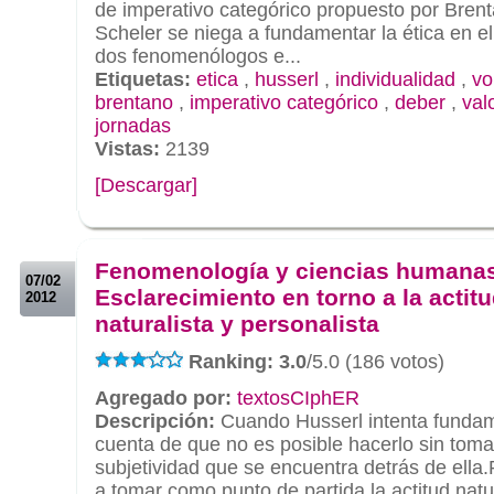
de imperativo categórico propuesto por Bren
Scheler se niega a fundamentar la ética en el 
dos fenomenólogos e...
Etiquetas:
etica
,
husserl
,
individualidad
,
vo
brentano
,
imperativo categórico
,
deber
,
val
jornadas
Vistas:
2139
[Descargar]
.
.
Fenomenología y ciencias humanas
07/02
Esclarecimiento en torno a la actit
2012
naturalista y personalista
Ranking: 3.0
/5.0 (186 votos)
Agregado por:
textosCIphER
Descripción:
Cuando Husserl intenta fundame
cuenta de que no es posible hacerlo sin toma
subjetividad que se encuentra detrás de ella.
a tomar como punto de partida la actitud nat