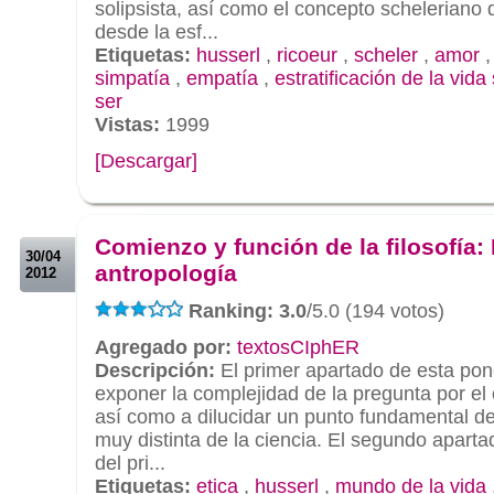
solipsista, así como el concepto scheleriano
desde la esf...
Etiquetas:
husserl
,
ricoeur
,
scheler
,
amor
simpatía
,
empatía
,
estratificación de la vida
ser
Vistas:
1999
[Descargar]
.
.
Comienzo y función de la filosofía: 
30/04
antropología
2012
Ranking: 3.0
/5.0 (194 votos)
Agregado por:
textosCIphER
Descripción:
El primer apartado de esta pon
exponer la complejidad de la pregunta por el o
así como a dilucidar un punto fundamental de
muy distinta de la ciencia. El segundo apartad
del pri...
Etiquetas:
etica
,
husserl
,
mundo de la vida