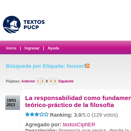
Inicio
|
Ingresar
|
Ayuda
Búsqueda por Etiqueta: husserl
Páginas:
Anterior
1
2
3
4
5
Siguiente
.
La responsabilidad como fundame
19/01
teórico-práctico de la filosofía
2013
Ranking: 3.0
/5.0 (129 votos)
Agregado por:
textosCIphER
Descripción:
Ponencia que revisa, desde la 