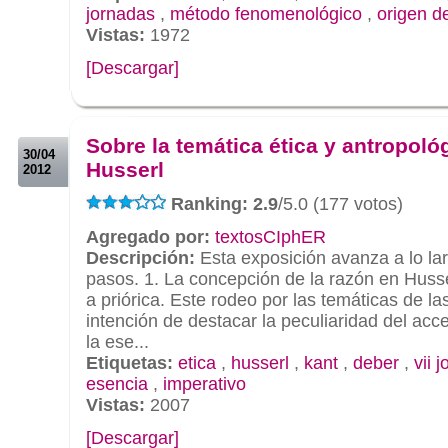
jornadas
,
método fenomenológico
,
origen de
Vistas:
1972
[Descargar]
.
.
Sobre la temática ética y antropoló
30/04
Husserl
2012
Ranking: 2.9
/5.0 (177 votos)
Agregado por:
textosCIphER
Descripción:
Esta exposición avanza a lo lar
pasos. 1. La concepción de la razón en Husse
a priórica. Este rodeo por las temáticas de l
intención de destacar la peculiaridad del acc
la ese...
Etiquetas:
etica
,
husserl
,
kant
,
deber
,
vii 
esencia
,
imperativo
Vistas:
2007
[Descargar]