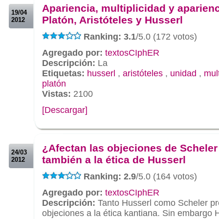
Apariencia, multiplicidad y aparien
19/04
Platón, Aristóteles y Husserl
2012
Ranking: 3.1
/5.0 (172 votos)
Agregado por:
textosCIphER
Descripción:
La
Etiquetas:
husserl
,
aristóteles
,
unidad
,
mult
platón
Vistas:
2100
[Descargar]
.
.
¿Afectan las objeciones de Scheler
24/03
también a la ética de Husserl
2012
Ranking: 2.9
/5.0 (164 votos)
Agregado por:
textosCIphER
Descripción:
Tanto Husserl como Scheler pr
objeciones a la ética kantiana. Sin embargo 