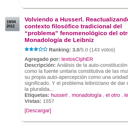
.
.
Volviendo a Husserl. Reactualizand
19/04
contexto filosófico tradicional del
2012
“problema” fenomenológico del otr
Monadología de Leibniz
Ranking: 3.0
/5.0 (143 votos)
Agregado por:
textosCIphER
Descripción:
Análisis de la auto-constitució
como la fuente unitaria constitutiva de las mu
su propia auto-apercepción como una unidad 
significado. Y el problema leibniziano de dar
la pluralida...
Etiquetas:
husserl
,
monadología
,
el otro
,
l
Vistas:
1557
[Descargar]
.
.