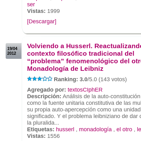
ser
Vistas:
1999
[Descargar]
.
.
Volviendo a Husserl. Reactualizand
19/04
contexto filosófico tradicional del
2012
“problema” fenomenológico del otr
Monadología de Leibniz
Ranking: 3.0
/5.0 (143 votos)
Agregado por:
textosCIphER
Descripción:
Análisis de la auto-constitució
como la fuente unitaria constitutiva de las mu
su propia auto-apercepción como una unidad 
significado. Y el problema leibniziano de dar
la pluralida...
Etiquetas:
husserl
,
monadología
,
el otro
,
l
Vistas:
1556