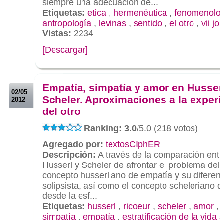
siempre una adecuación de...
Etiquetas:
etica
,
hermenéutica
,
fenomenolo
antropología
,
levinas
,
sentido
,
el otro
,
vii j
Vistas:
2234
[Descargar]
.
.
Empatía, simpatía y amor en Husser
02/05
Scheler. Aproximaciones a la exper
2012
del otro
Ranking: 3.0
/5.0 (218 votos)
Agregado por:
textosCIphER
Descripción:
A través de la comparación ent
Husserl y Scheler de afrontar el problema del 
concepto husserliano de empatía y su diferen
solipsista, así como el concepto scheleriano
desde la esf...
Etiquetas:
husserl
,
ricoeur
,
scheler
,
amor
simpatía
,
empatía
,
estratificación de la vida