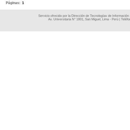
Páginas:
1
Servicio ofrecido por la Dirección de Tecnologías de Información
Av. Universitaria N° 1801, San Miguel, Lima - Perú | Teléf