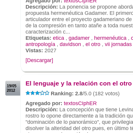
Agregado por:
textosCIphER
Descripción:
La ponencia se propone aborda
propuesta hermenéutica Gadamer. El primero s
articulador entre el proyecto gadameriano d
de la compresión en tanto atañe a toda nuestr
caracterización c...
Etiquetas:
etica
,
gadamer
,
hermenéutica
,
antropología
,
davidson
,
el otro
,
vii jornadas
Vistas:
2027
[Descargar]
.
.
El lenguaje y la relación con el otro
19/05
2012
Ranking: 2.8
/5.0 (182 votos)
Agregado por:
textosCIphER
Descripción:
La concepción que tiene Levin
rostro lo opone directamente a la tradición qu
"dominación de lo panorámico", que privilegia 
disolver la alteridad del otro pues, en último t