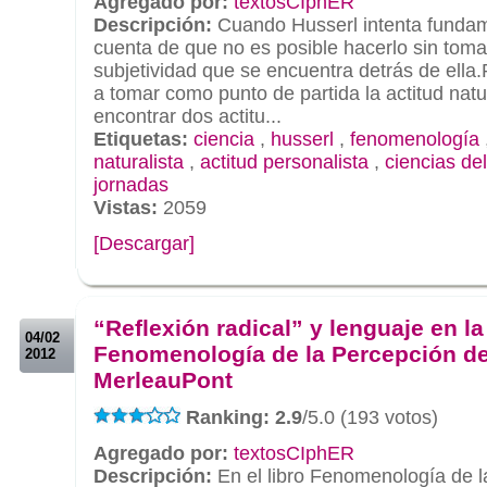
Agregado por:
textosCIphER
Descripción:
Cuando Husserl intenta fundame
cuenta de que no es posible hacerlo sin toma
subjetividad que se encuentra detrás de ella.
a tomar como punto de partida la actitud nat
encontrar dos actitu...
Etiquetas:
ciencia
,
husserl
,
fenomenología
naturalista
,
actitud personalista
,
ciencias del
jornadas
Vistas:
2059
[Descargar]
.
.
“Reflexión radical” y lenguaje en la
04/02
Fenomenología de la Percepción d
2012
MerleauPont
Ranking: 2.9
/5.0 (193 votos)
Agregado por:
textosCIphER
Descripción:
En el libro Fenomenología de l