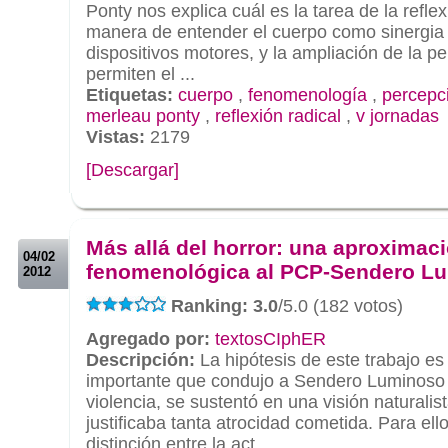
Ponty nos explica cuál es la tarea de la reflex
manera de entender el cuerpo como sinergia e
dispositivos motores, y la ampliación de la p
permiten el ...
Etiquetas:
cuerpo
,
fenomenología
,
percepc
merleau ponty
,
reflexión radical
,
v jornadas
Vistas:
2179
[Descargar]
.
.
Más allá del horror: una aproximac
04/02
fenomenológica al PCP-Sendero L
2012
Ranking: 3.0
/5.0 (182 votos)
Agregado por:
textosCIphER
Descripción:
La hipótesis de este trabajo e
importante que condujo a Sendero Luminoso 
violencia, se sustentó en una visión naturali
justificaba tanta atrocidad cometida. Para ello
distinción entre la act...