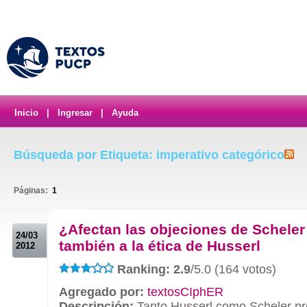
Inicio
|
Ingresar
|
Ayuda
Búsqueda por Etiqueta: imperativo categórico
Páginas:
1
.
¿Afectan las objeciones de Scheler
24/03
también a la ética de Husserl
2012
Ranking: 2.9
/5.0 (164 votos)
Agregado por:
textosCIphER
Descripción:
Tanto Husserl como Scheler pr