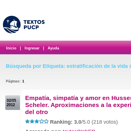
Inicio
|
Ingresar
|
Ayuda
Búsqueda por Etiqueta: estratificación de la vida 
Páginas:
1
.
Empatía, simpatía y amor en Husser
02/05
Scheler. Aproximaciones a la exper
2012
del otro
Ranking: 3.0
/5.0 (218 votos)