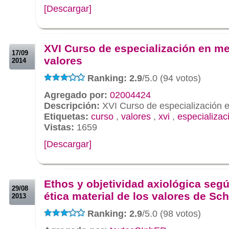
[Descargar]
.
.
XVI Curso de especialización en m
17/09
valores
2014
Ranking: 2.9
/5.0 (94 votos)
Agregado por:
02004424
Descripción:
XVI Curso de especialización 
Etiquetas:
curso
,
valores
,
xvi
,
especializac
Vistas:
1659
[Descargar]
.
.
Ethos y objetividad axiológica segú
29/08
ética material de los valores de Sch
2013
Ranking: 2.9
/5.0 (98 votos)