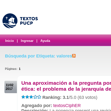
Inicio
|
Ingresar
|
Ayuda
Búsqueda por Etiqueta: valores
Páginas:
1
.
Una aproximación a la pregunta por
11/02
ética: el problema de la jerarquía d
2017
Ranking: 3.1
/5.0 (63 votos)
Agregado por:
textosCIphER
Descripción:
La ponencia present una revisi