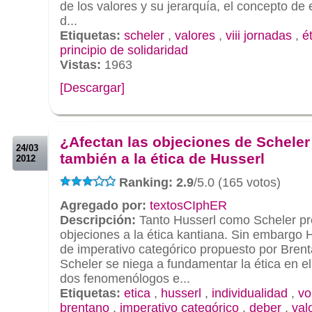
de los valores y su jerarquía, el concepto de 
d...
Etiquetas:
scheler
,
valores
,
viii jornadas
,
é
principio de solidaridad
Vistas:
1963
[Descargar]
.
.
¿Afectan las objeciones de Scheler
24/03
también a la ética de Husserl
2012
Ranking: 2.9
/5.0 (165 votos)
Agregado por:
textosCIphER
Descripción:
Tanto Husserl como Scheler pr
objeciones a la ética kantiana. Sin embargo 
de imperativo categórico propuesto por Bren
Scheler se niega a fundamentar la ética en el 
dos fenomenólogos e...
Etiquetas:
etica
,
husserl
,
individualidad
,
vo
brentano
,
imperativo categórico
,
deber
,
val