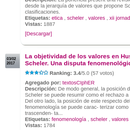
desde la jerarquía de valores que propone Sch
clasificaciones.
Etiquetas:
etica
,
scheler
,
valores
,
xii jorna
Vistas:
1887
[Descargar]
.
.
La objetividad de los valores en Hu
03/02
Scheler. Una disputa fenomenológi
2017
Ranking: 3.4
/5.0 (57 votos)
Agregado por:
textosCIphER
Descripción:
De modo general, la posición d
Scheler se puede resumir como el rechazo a 
Del otro lado, la posición de este respecto de
fenomenología se puede carac- terizar como 
trascenden- ta...
Etiquetas:
fenomenología
,
scheler
,
valores
Vistas:
1784