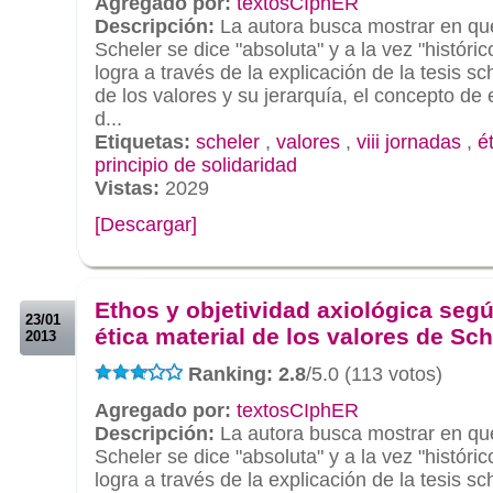
Agregado por:
textosCIphER
Descripción:
La autora busca mostrar en qué
Scheler se dice "absoluta" y a la vez "histórico
logra a través de la explicación de la tesis sc
de los valores y su jerarquía, el concepto de 
d...
Etiquetas:
scheler
,
valores
,
viii jornadas
,
é
principio de solidaridad
Vistas:
2029
[Descargar]
.
.
Ethos y objetividad axiológica segú
23/01
ética material de los valores de Sch
2013
Ranking: 2.8
/5.0 (113 votos)
Agregado por:
textosCIphER
Descripción:
La autora busca mostrar en qué
Scheler se dice "absoluta" y a la vez "histórico
logra a través de la explicación de la tesis sc