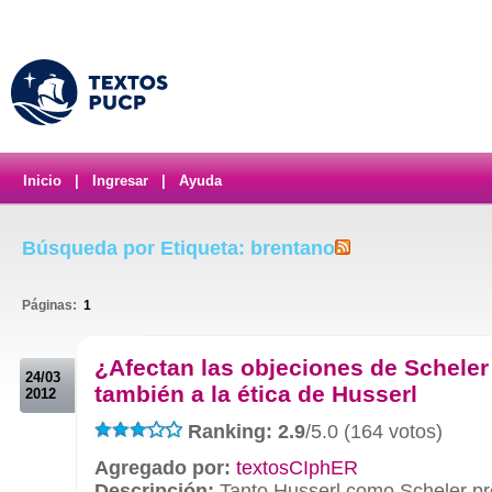
Inicio
|
Ingresar
|
Ayuda
Búsqueda por Etiqueta: brentano
Páginas:
1
.
¿Afectan las objeciones de Scheler
24/03
también a la ética de Husserl
2012
Ranking: 2.9
/5.0 (164 votos)
Agregado por:
textosCIphER
Descripción:
Tanto Husserl como Scheler pr