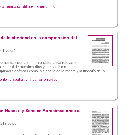
ica
,
empatía
,
dilthey
,
xi jornadas
de la alteridad en la comprensión del
(61 votos)
osición da cuenta de una problemática relevante
o cultural de nuestros días y por si misma
linas filosóficas como la filosofía de la mente y la filosofía de la
ento
,
empatía
,
dilthey
,
xi jornadas
en Husserl y Scheler. Aproximaciones a
 (218 votos)