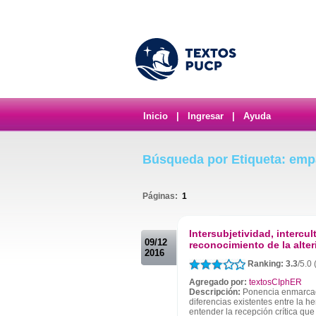
Inicio
|
Ingresar
|
Ayuda
Búsqueda por Etiqueta: emp
Páginas:
1
.
Intersubjetividad, intercul
09/12
reconocimiento de la alte
2016
Ranking: 3.3
/5.0 
Agregado por:
textosCIphER
Descripción:
Ponencia enmarcada 
diferencias existentes entre la 
entender la recepción crítica que