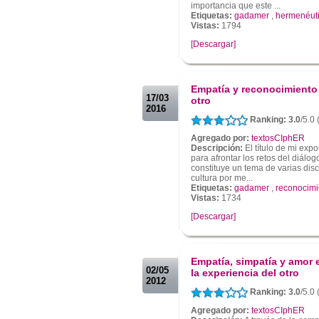
importancia que este ...
Etiquetas:
gadamer
,
hermenéut
Vistas:
1794
[Descargar]
.
.
Empatía y reconocimiento 
17/03
otro
2016
Ranking: 3.0
/5.0 
Agregado por:
textosCIphER
Descripción:
El título de mi exp
para afrontar los retos del diálog
constituye un tema de varias discip
cultura por me...
Etiquetas:
gadamer
,
reconocimi
Vistas:
1734
[Descargar]
.
.
Empatía, simpatía y amor 
02/05
la experiencia del otro
2012
Ranking: 3.0
/5.0
Agregado por:
textosCIphER