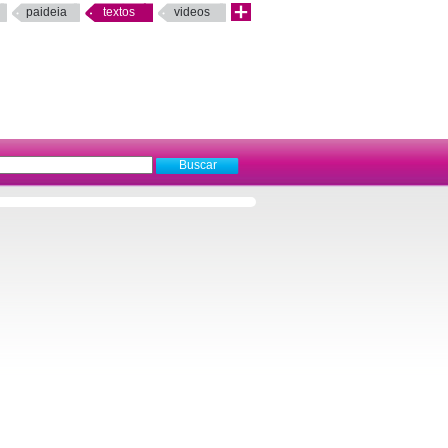
paideia
textos
videos