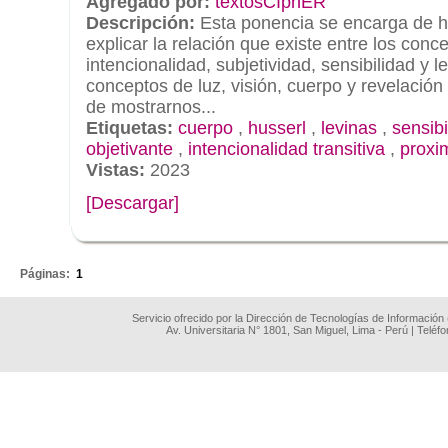
Agregado por:
textosCIphER
Descripción:
Esta ponencia se encarga de 
explicar la relación que existe entre los con
intencionalidad, subjetividad, sensibilidad y l
conceptos de luz, visión, cuerpo y revelación 
de mostrarnos...
Etiquetas:
cuerpo
,
husserl
,
levinas
,
sensibi
objetivante
,
intencionalidad transitiva
,
proxi
Vistas:
2023
[Descargar]
.
Páginas:
1
Servicio ofrecido por la Dirección de Tecnologías de Información
Av. Universitaria N° 1801, San Miguel, Lima - Perú | Teléf