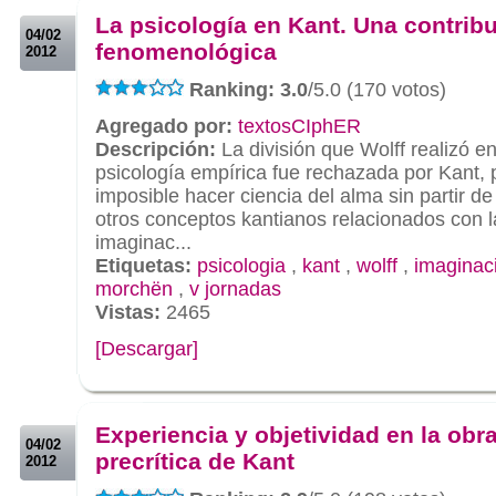
La psicología en Kant. Una contrib
04/02
fenomenológica
2012
Ranking: 3.0
/5.0 (170 votos)
Agregado por:
textosCIphER
Descripción:
La división que Wolff realizó en
psicología empírica fue rechazada por Kant, 
imposible hacer ciencia del alma sin partir de
otros conceptos kantianos relacionados con l
imaginac...
Etiquetas:
psicologia
,
kant
,
wolff
,
imaginac
morchën
,
v jornadas
Vistas:
2465
[Descargar]
.
.
Experiencia y objetividad en la obr
04/02
precrítica de Kant
2012