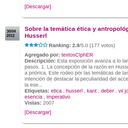
[Descargar]
.
.
Sobre la temática ética y antropoló
30/04
Husserl
2012
Ranking: 2.9
/5.0 (177 votos)
Agregado por:
textosCIphER
Descripción:
Esta exposición avanza a lo lar
pasos. 1. La concepción de la razón en Husse
a priórica. Este rodeo por las temáticas de l
intención de destacar la peculiaridad del acc
la ese...
Etiquetas:
etica
,
husserl
,
kant
,
deber
,
vii 
esencia
,
imperativo
Vistas:
2007
[Descargar]
.
.