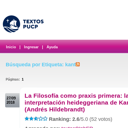
Inicio
|
Ingresar
|
Ayuda
Búsqueda por Etiqueta: kant
Páginas:
1
.
La Filosofía como praxis primera: l
27/09
interpretación heideggeriana de Ka
2018
(Andrés Hildebrandt)
Ranking: 2.6
/5.0 (52 votos)