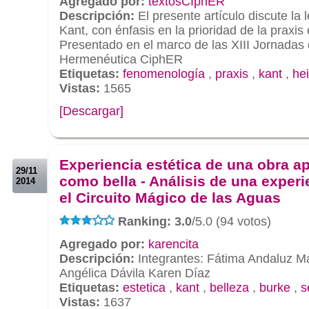
Agregado por:
textosCIphER
Descripción:
El presente artículo discute la
Kant, con énfasis en la prioridad de la praxis
Presentado en el marco de las XIII Jornada
Hermenéutica CiphER
Etiquetas:
fenomenología
,
praxis
,
kant
,
he
Vistas:
1565
[Descargar]
.
.
Experiencia estética de una obra a
29/11
como bella - Análisis de una experi
2014
el Circuito Mágico de las Aguas
Ranking: 3.0
/5.0 (94 votos)
Agregado por:
karencita
Descripción:
Integrantes: Fátima Andaluz Ma
Angélica Dávila Karen Díaz
Etiquetas:
estetica
,
kant
,
belleza
,
burke
,
s
Vistas:
1637