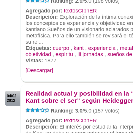
Ranking: 2.9
/5.0 (198 votos)
Agregado por:
textosCIphER
Descripción:
Exploración de la íntima conexi
los conceptos de experiencia y objetividad en 
kantiano Sueños de un visionario aclarados p
metafísica. Para ello también se revisará el 
su rel...
Etiquetas:
cuerpo
,
kant
,
experiencia
,
metaf
objetividad
,
espíritu
,
iii jornadas
,
sueños de 
Vistas:
1877
[Descargar]
.
.
Realidad actual y posibilidad en la 
04/02
Kant sobre el ser” según Heidegge
2012
Ranking: 3.0
/5.0 (157 votos)
Agregado por:
textosCIphER
Descripción:
El interés por estudiar la inter
de Kant se debe a querer entender el tema 