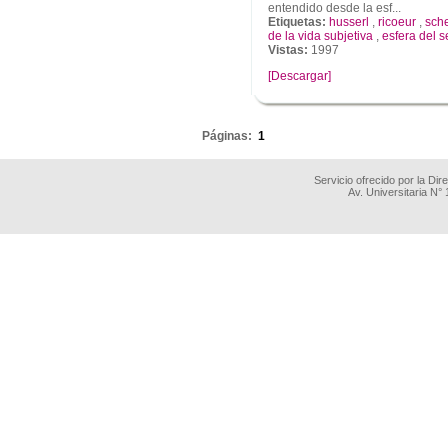
entendido desde la esf...
Etiquetas:
husserl
,
ricoeur
,
sche
de la vida subjetiva
,
esfera del s
Vistas:
1997
[Descargar]
.
Páginas:
1
Servicio ofrecido por la Di
Av. Universitaria N°