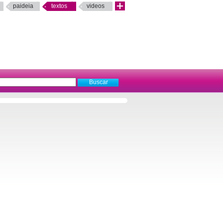
paideia
textos
videos