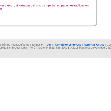
ler
,
amor
,
vi jornadas
,
el otro
,
simpatía
,
empatía
,
estratificación
er
rección de Tecnologías de Información (
DTI
) |
Condiciones de Uso
|
Reportar Abuso
| Co
 1801, San Miguel, Lima - Perú | Teléfono: (511) 626-2000 | © 2016 Pontificia Universidad Cat