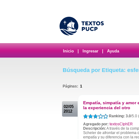
Inicio
|
Ingresar
|
Ayuda
Búsqueda por Etiqueta: esfer
Páginas:
1
.
Empatía, simpatía y amor 
02/05
la experiencia del otro
2012
Ranking: 3.0
/5.0
Agregado por:
textosCIphER
Descripción:
A través de la comp
Scheler de afrontar el problema d
empatía y su diferencia con la re