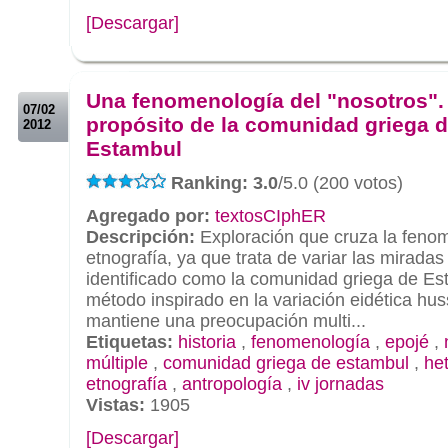
[Descargar]
.
.
Una fenomenología del "nosotros".
07/02
propósito de la comunidad griega 
2012
Estambul
Ranking: 3.0
/5.0 (200 votos)
Agregado por:
textosCIphER
Descripción:
Exploración que cruza la fenom
etnografía, ya que trata de variar las miradas
identificado como la comunidad griega de Es
método inspirado en la variación eidética hu
mantiene una preocupación multi...
Etiquetas:
historia
,
fenomenología
,
epojé
,
múltiple
,
comunidad griega de estambul
,
he
etnografía
,
antropología
,
iv jornadas
Vistas:
1905
[Descargar]