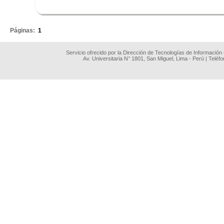
.
Páginas:
1
Servicio ofrecido por la Dirección de Tecnologías de Información
Av. Universitaria N° 1801, San Miguel, Lima - Perú | Teléf