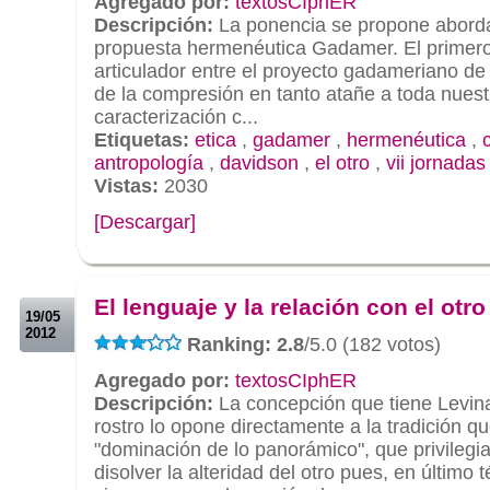
Agregado por:
textosCIphER
Descripción:
La ponencia se propone aborda
propuesta hermenéutica Gadamer. El primero s
articulador entre el proyecto gadameriano d
de la compresión en tanto atañe a toda nuestr
caracterización c...
Etiquetas:
etica
,
gadamer
,
hermenéutica
,
antropología
,
davidson
,
el otro
,
vii jornadas
Vistas:
2030
[Descargar]
.
.
El lenguaje y la relación con el otro
19/05
2012
Ranking: 2.8
/5.0 (182 votos)
Agregado por:
textosCIphER
Descripción:
La concepción que tiene Levin
rostro lo opone directamente a la tradición qu
"dominación de lo panorámico", que privilegia 
disolver la alteridad del otro pues, en último t