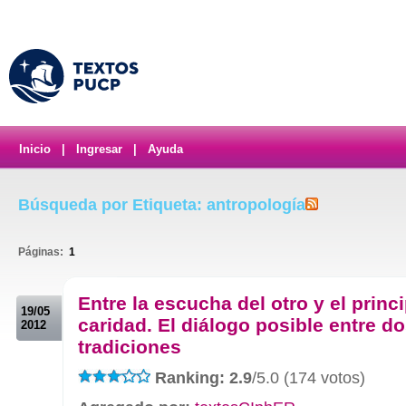
Inicio
|
Ingresar
|
Ayuda
Búsqueda por Etiqueta: antropología
Páginas:
1
.
Entre la escucha del otro y el princ
19/05
caridad. El diálogo posible entre d
2012
tradiciones
Ranking: 2.9
/5.0 (174 votos)