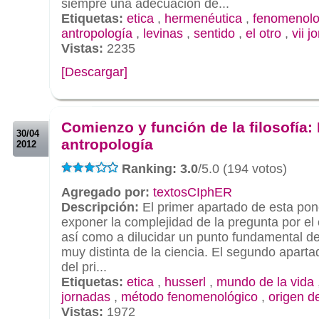
siempre una adecuación de...
Etiquetas:
etica
,
hermenéutica
,
fenomenolo
antropología
,
levinas
,
sentido
,
el otro
,
vii j
Vistas:
2235
[Descargar]
.
.
Comienzo y función de la filosofía: 
30/04
antropología
2012
Ranking: 3.0
/5.0 (194 votos)
Agregado por:
textosCIphER
Descripción:
El primer apartado de esta pon
exponer la complejidad de la pregunta por el o
así como a dilucidar un punto fundamental de
muy distinta de la ciencia. El segundo apartad
del pri...
Etiquetas:
etica
,
husserl
,
mundo de la vida
jornadas
,
método fenomenológico
,
origen de
Vistas:
1972