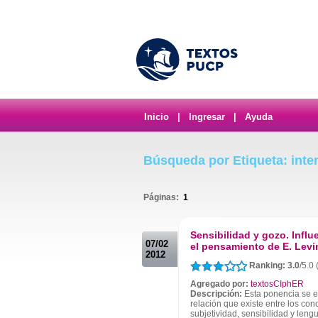
Inicio
|
Ingresar
|
Ayuda
Búsqueda por Etiqueta: inte
Páginas:
1
.
Sensibilidad y gozo. Infl
07/02
el pensamiento de E. Levi
2012
Ranking: 3.0
/5.0
Agregado por:
textosCIphER
Descripción:
Esta ponencia se e
relación que existe entre los con
subjetividad, sensibilidad y leng