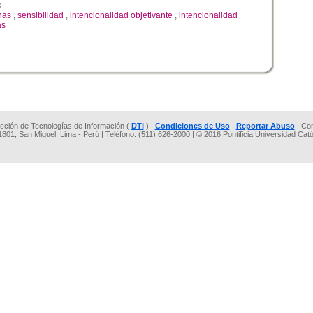
...
nas
,
sensibilidad
,
intencionalidad objetivante
,
intencionalidad
as
rección de Tecnologías de Información (
DTI
) |
Condiciones de Uso
|
Reportar Abuso
| Co
 1801, San Miguel, Lima - Perú | Teléfono: (511) 626-2000 | © 2016 Pontificia Universidad Cat