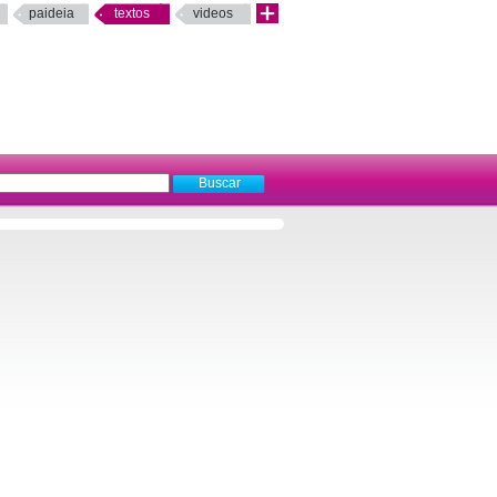
paideia
textos
videos