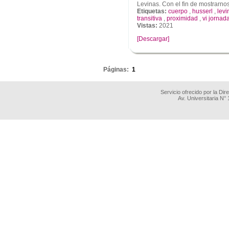
Levinas. Con el fin de mostrarnos
Etiquetas:
cuerpo
,
husserl
,
levi
transitiva
,
proximidad
,
vi jornad
Vistas:
2021
[Descargar]
.
Páginas:
1
Servicio ofrecido por la Di
Av. Universitaria N°