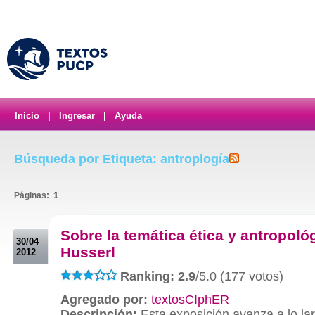
Inicio
|
Ingresar
|
Ayuda
Búsqueda por Etiqueta: antroplogía
Páginas:
1
.
Sobre la temática ética y antropoló
30/04
Husserl
2012
Ranking: 2.9
/5.0 (177 votos)
Agregado por:
textosCIphER
Descripción:
Esta exposición avanza a lo lar