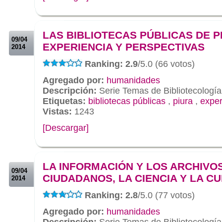
.
.
LAS BIBLIOTECAS PÚBLICAS DE P
09/04
EXPERIENCIA Y PERSPECTIVAS
2014
Ranking: 2.9
/5.0 (66 votos)
Agregado por:
humanidades
Descripción:
Serie Temas de Bibliotecología
Etiquetas:
bibliotecas públicas
,
piura
,
exper
Vistas:
1243
[Descargar]
.
.
LA INFORMACIÓN Y LOS ARCHIVOS
09/04
CIUDADANOS, LA CIENCIA Y LA C
2014
Ranking: 2.8
/5.0 (77 votos)
Agregado por:
humanidades
Descripción:
Serie Temas de Bibliotecología