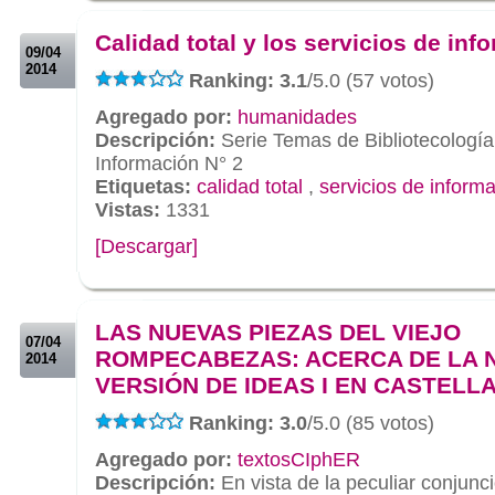
.
Calidad total y los servicios de inf
09/04
2014
Ranking: 3.1
/5.0 (57 votos)
Agregado por:
humanidades
Descripción:
Serie Temas de Bibliotecología
Información N° 2
Etiquetas:
calidad total
,
servicios de inform
Vistas:
1331
[Descargar]
.
.
LAS NUEVAS PIEZAS DEL VIEJO
07/04
ROMPECABEZAS: ACERCA DE LA 
2014
VERSIÓN DE IDEAS I EN CASTELL
Ranking: 3.0
/5.0 (85 votos)
Agregado por:
textosCIphER
Descripción:
En vista de la peculiar conjunc