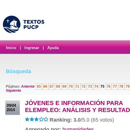
Inicio
|
Ingresar
|
Ayuda
Búsqueda
Páginas:
Anterior
65
66
67
68
69
70
71
72
73
74
75
76
77
78
79
Siguiente
.
JÓVENES E INFORMACIÓN PARA
09/04
ELEMPLEO: ANÁLISIS Y RESULTA
2014
Ranking: 3.0
/5.0 (65 votos)
Agregado por:
humanidades