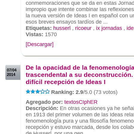
conmemoraciones que se da en estas Jornad
impropio que intente combinar las reflexione
la nueva versión de Ideas I en español con 
esos breves ensayos tardíos de ...
Etiquetas:
husserl
,
ricoeur
,
ix jornadas
,
ide
Vistas:
1570
[Descargar]
.
.
De la opacidad de la fenomenologí
07/04
trascendental a su deconstrucción.
2014
difícil recepción de Ideas I
Ranking: 2.9
/5.0 (73 votos)
Agregado por:
textosCIphER
Descripción:
En otras ocasiones ya he señal
en 1913 del primer volumen de las Ideas rela
fenomenología pura y una filosofía fenomenol
recepción y estuvo marcada, desde los cola
de Husserl, por una gen...