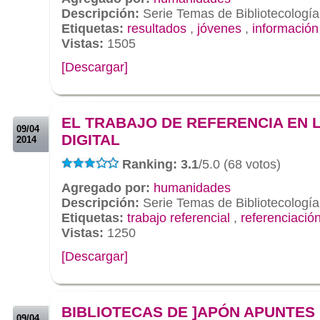
Descripción:
Serie Temas de Bibliotecología
Etiquetas:
resultados
,
jóvenes
,
información
Vistas:
1505
[Descargar]
.
.
EL TRABAJO DE REFERENCIA EN 
09/04
DIGITAL
2014
Ranking: 3.1
/5.0 (68 votos)
Agregado por:
humanidades
Descripción:
Serie Temas de Bibliotecología
Etiquetas:
trabajo referencial
,
referenciació
Vistas:
1250
[Descargar]
.
.
BIBLIOTECAS DE ]APÓN APUNTES
09/04