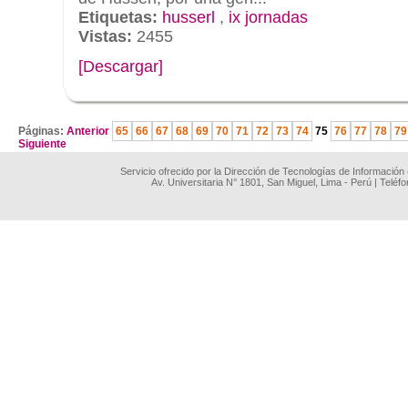
Etiquetas:
husserl
,
ix jornadas
Vistas:
2455
[Descargar]
.
Páginas:
Anterior
65
66
67
68
69
70
71
72
73
74
75
76
77
78
79
Siguiente
Servicio ofrecido por la Dirección de Tecnologías de Información
Av. Universitaria N° 1801, San Miguel, Lima - Perú | Teléf