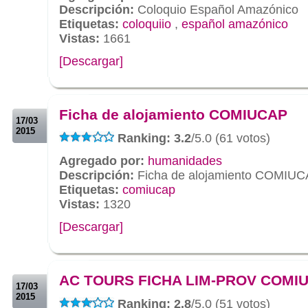
Descripción:
Coloquio Español Amazónico
Etiquetas:
coloquiio
,
español amazónico
Vistas:
1661
[Descargar]
.
.
Ficha de alojamiento COMIUCAP
17/03
2015
Ranking: 3.2
/5.0 (61 votos)
Agregado por:
humanidades
Descripción:
Ficha de alojamiento COMIU
Etiquetas:
comiucap
Vistas:
1320
[Descargar]
.
.
AC TOURS FICHA LIM-PROV COMI
17/03
2015
Ranking: 2.8
/5.0 (51 votos)