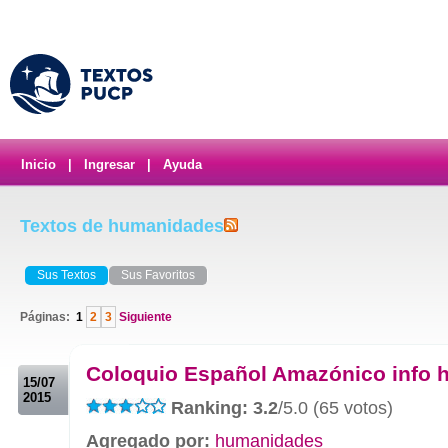
Inicio
|
Ingresar
|
Ayuda
Textos de humanidades
Sus Textos
Sus Favoritos
Páginas:
1
2
3
Siguiente
.
Coloquio Español Amazónico info h
15/07
2015
Ranking: 3.2
/5.0 (65 votos)
Agregado por:
humanidades