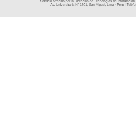
Servicio ofrecido por la Dirección de Tecnologías de Información
Av. Universitaria N° 1801, San Miguel, Lima - Perú | Teléf