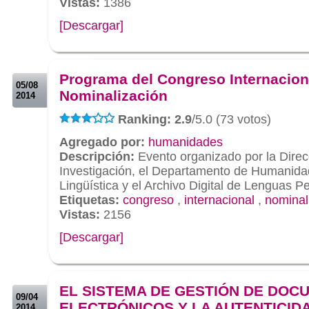
Vistas:
1386
[Descargar]
.
.
Programa del Congreso Internacion
05/08
Nominalización
2014
Ranking: 2.9
/5.0 (73 votos)
Agregado por:
humanidades
Descripción:
Evento organizado por la Direc
Investigación, el Departamento de Humanidad
Lingüística y el Archivo Digital de Lenguas P
Etiquetas:
congreso
,
internacional
,
nominal
Vistas:
2156
[Descargar]
.
.
EL SISTEMA DE GESTIÓN DE DO
09/04
ELECTRÓNICOS Y LA AUTENTICID
2014