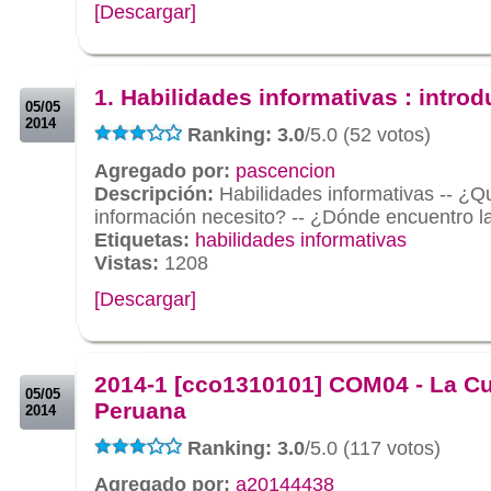
[Descargar]
.
.
1. Habilidades informativas : intro
05/05
2014
Ranking: 3.0
/5.0 (52 votos)
Agregado por:
pascencion
Descripción:
Habilidades informativas -- ¿Q
información necesito? -- ¿Dónde encuentro l
Etiquetas:
habilidades informativas
Vistas:
1208
[Descargar]
.
.
2014-1 [cco1310101] COM04 - La C
05/05
Peruana
2014
Ranking: 3.0
/5.0 (117 votos)
Agregado por:
a20144438