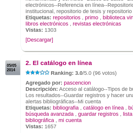
electrónicos--Referencia en línea--Repositorio
institucional, repositorio de tesis y repositorio
Etiquetas:
repositorios
,
primo
,
biblioteca vir
libros electrónicos
,
revistas electrónicas
Vistas:
1303
[Descargar]
.
.
2. El catálogo en línea
05/05
2014
Ranking: 3.0
/5.0 (96 votos)
Agregado por:
pascencion
Descripción:
Acceso al catálogo--Tipos de 
Los resultados--Guardar registros y hacer una
alertas bibliográficas--Mi cuenta
Etiquetas:
bibliografia
,
catálogo en línea
,
b
búsqueda avanzada
,
guardar registros
,
list
bibliográfica
,
mi cuenta
Vistas:
1657