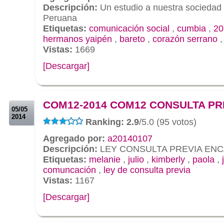
Descripción:
Un estudio a nuestra sociedad
Peruana
Etiquetas:
comunicación social
,
cumbia
,
20
hermanos yaipén
,
bareto
,
corazón serrano
Vistas:
1669
[Descargar]
.
.
COM12-2014 COM12 CONSULTA PR
05/05
2014
Ranking: 2.9
/5.0 (95 votos)
Agregado por:
a20140107
Descripción:
LEY CONSULTA PREVIA EN
Etiquetas:
melanie
,
julio
,
kimberly
,
paola
,
comuncación
,
ley de consulta previa
Vistas:
1167
[Descargar]
.
.