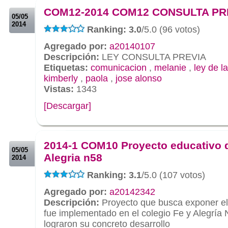
COM12-2014 COM12 CONSULTA PR
05/05
2014
Ranking: 3.0
/5.0 (96 votos)
Agregado por:
a20140107
Descripción:
LEY CONSULTA PREVIA
Etiquetas:
comunicacion
,
melanie
,
ley de l
kimberly
,
paola
,
jose alonso
Vistas:
1343
[Descargar]
.
.
2014-1 COM10 Proyecto educativo 
05/05
Alegria n58
2014
Ranking: 3.1
/5.0 (107 votos)
Agregado por:
a20142342
Descripción:
Proyecto que busca exponer el
fue implementado en el colegio Fe y Alegría
lograron su concreto desarrollo