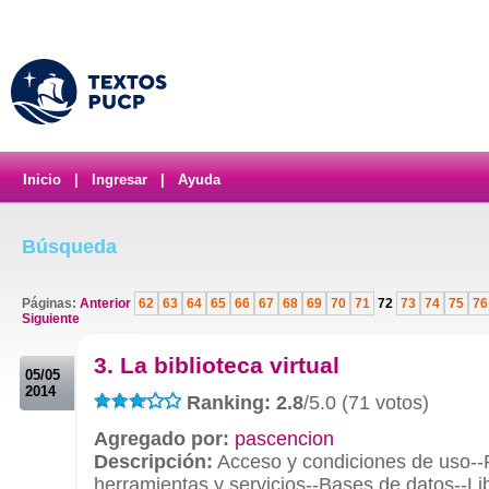
Inicio
|
Ingresar
|
Ayuda
Búsqueda
Páginas:
Anterior
62
63
64
65
66
67
68
69
70
71
72
73
74
75
76
Siguiente
.
3. La biblioteca virtual
05/05
2014
Ranking: 2.8
/5.0 (71 votos)
Agregado por:
pascencion
Descripción:
Acceso y condiciones de uso--
herramientas y servicios--Bases de datos--Lib