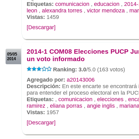
Etiquetas:
comunicacion
,
educacion
,
2014-
leon
,
alexandra torres
,
victor mendoza
,
mar
Vistas:
1459
[Descargar]
.
.
2014-1 COM08 Elecciones PUCP Ju
05/05
un voto informado
2014
Ranking: 3.0
/5.0 (163 votos)
Agregado por:
a20143006
Descripción:
En este encarte se encontrará 
para entender el proceso electoral en la PUC
Etiquetas:
,
comunicacion
,
elecciones
,
enca
ramirez
,
eliana porras
,
angie inglis
,
mariana
Vistas:
1957
[Descargar]
.
.