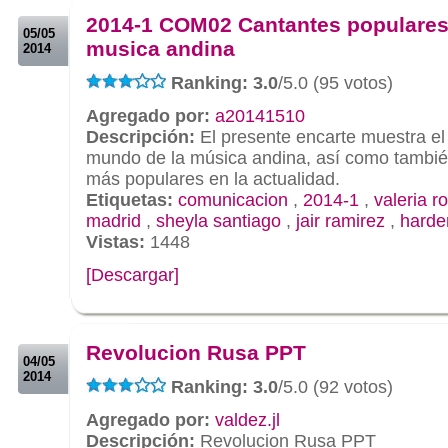
2014-1 COM02 Cantantes populares
05/05
musica andina
2014
Ranking: 3.0
/5.0 (95 votos)
Agregado por:
a20141510
Descripción:
El presente encarte muestra el 
mundo de la música andina, así como tambié
más populares en la actualidad.
Etiquetas:
comunicacion
,
2014-1
,
valeria r
madrid
,
sheyla santiago
,
jair ramirez
,
harder
Vistas:
1448
[Descargar]
.
.
Revolucion Rusa PPT
04/05
2014
Ranking: 3.0
/5.0 (92 votos)
Agregado por:
valdez.jl
Descripción:
Revolucion Rusa PPT