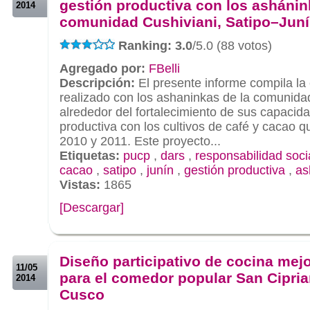
gestión productiva con los ashánin
2014
comunidad Cushiviani, Satipo–Jun
Ranking: 3.0
/5.0 (88 votos)
Agregado por:
FBelli
Descripción:
El presente informe compila la 
realizado con los ashaninkas de la comunida
alrededor del fortalecimiento de sus capacid
productiva con los cultivos de café y cacao qu
2010 y 2011. Este proyecto...
Etiquetas:
pucp
,
dars
,
responsabilidad soci
cacao
,
satipo
,
junín
,
gestión productiva
,
as
Vistas:
1865
[Descargar]
.
.
Diseño participativo de cocina mej
11/05
para el comedor popular San Cipria
2014
Cusco