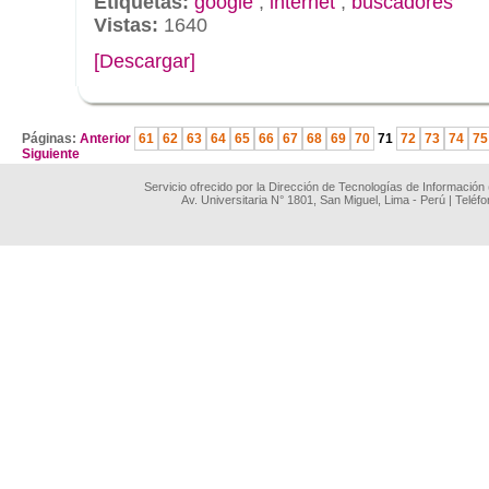
Etiquetas:
google
,
internet
,
buscadores
Vistas:
1640
[Descargar]
.
Páginas:
Anterior
61
62
63
64
65
66
67
68
69
70
71
72
73
74
75
Siguiente
Servicio ofrecido por la Dirección de Tecnologías de Información
Av. Universitaria N° 1801, San Miguel, Lima - Perú | Teléf