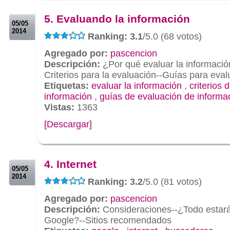
.
5. Evaluando la información
05/05
2014
Ranking: 3.1
/5.0 (68 votos)
Agregado por:
pascencion
Descripción:
¿Por qué evaluar la informació
Criterios para la evaluación--Guías para eval
Etiquetas:
evaluar la información
,
criterios 
información
,
guías de evaluación de informa
Vistas:
1363
[Descargar]
.
.
4. Internet
05/05
2014
Ranking: 3.2
/5.0 (81 votos)
Agregado por:
pascencion
Descripción:
Consideraciones--¿Todo estar
Google?--Sitios recomendados