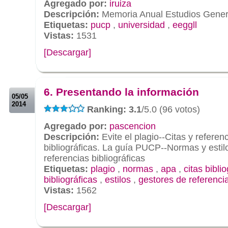
Agregado por:
iruiza
Descripción:
Memoria Anual Estudios Gener
Etiquetas:
pucp
,
universidad
,
eeggll
Vistas:
1531
[Descargar]
.
.
6. Presentando la información
05/05
2014
Ranking: 3.1
/5.0 (96 votos)
Agregado por:
pascencion
Descripción:
Evite el plagio--Citas y referen
bibliográficas. La guía PUCP--Normas y estil
referencias bibliográficas
Etiquetas:
plagio
,
normas
,
apa
,
citas bibli
bibliográficas
,
estilos
,
gestores de referencia
Vistas:
1562
[Descargar]
.