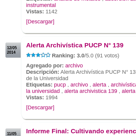
instrumental
Vistas:
1142
[Descargar]
.
.
Alerta Archivística PUCP N° 139
12/05
2014
Ranking: 3.0
/5.0 (91 votos)
Agregado por:
archivo
Descripción:
Alerta Archivística PUCP N° 13
de la Universidad
Etiquetas:
pucp
,
archivo
,
alerta
,
archivístic
la universidad
,
alerta archivistica 139
,
alert
Vistas:
1994
[Descargar]
.
.
Informe Final: Cultivando experienc
11/05