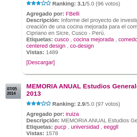
Ranking: 3.1
/5.0 (96 votos)
Agregado por:
FBelli
Descripción:
Informe del proyecto de investi
creación de una cocina mejorada para el co
Cipriano en Sicre, Cusco - Perú.
Etiquetas:
cusco
,
cocina mejorada
,
comedo
centered design
,
co-design
Vistas:
1489
[Descargar]
.
.
MEMORIA ANUAL Estudios Generale
07/05
2013
2014
Ranking: 2.9
/5.0 (97 votos)
Agregado por:
iruiza
Descripción:
MEMORIA ANUAL Estudios Gen
Etiquetas:
pucp
,
universidad
,
eeggll
Vistas:
1578