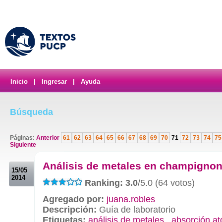
Inicio
|
Ingresar
|
Ayuda
Búsqueda
Páginas:
Anterior
61
62
63
64
65
66
67
68
69
70
71
72
73
74
75
Siguiente
.
Análisis de metales en champigno
15/05
2014
Ranking: 3.0
/5.0 (64 votos)
Agregado por:
juana.robles
Descripción:
Guía de laboratorio
Etiquetas:
análisis de metales
,
absorción a