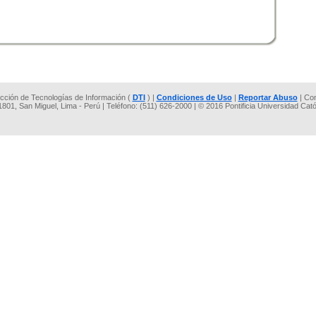
rección de Tecnologías de Información (
DTI
) |
Condiciones de Uso
|
Reportar Abuso
| Co
 1801, San Miguel, Lima - Perú | Teléfono: (511) 626-2000 | © 2016 Pontificia Universidad Cat