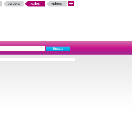
paideia
textos
videos