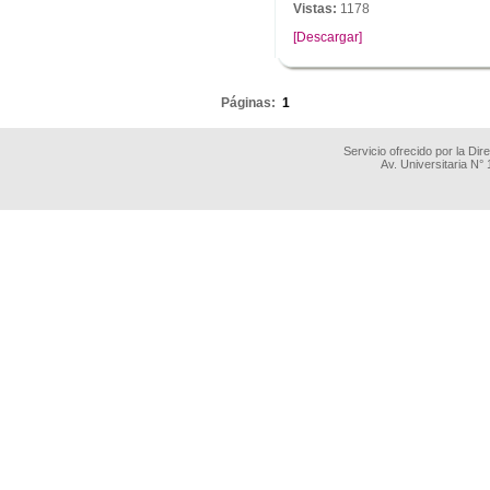
Vistas:
1178
[Descargar]
.
Páginas:
1
Servicio ofrecido por la Di
Av. Universitaria N°