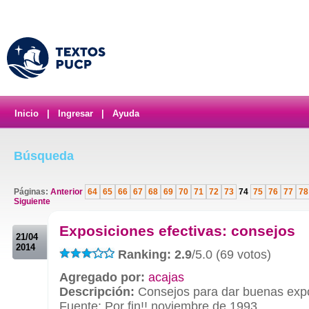
Inicio
|
Ingresar
|
Ayuda
Búsqueda
Páginas:
Anterior
64
65
66
67
68
69
70
71
72
73
74
75
76
77
78
Siguiente
.
Exposiciones efectivas: consejos
21/04
2014
Ranking: 2.9
/5.0 (69 votos)
Agregado por:
acajas
Descripción:
Consejos para dar buenas expo
Fuente: Por fin!! noviembre de 1993.