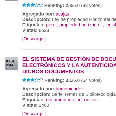
Ranking: 2.8
/5.0 (88 votos)
Agregado por:
acajas
Descripción:
Ley de propiedad Horizontal de
Etiquetas:
peru
,
propiedad horizontal
,
legis
Vistas:
8523
[Descargar]
.
.
EL SISTEMA DE GESTIÓN DE DO
09/04
ELECTRÓNICOS Y LA AUTENTICID
2014
DICHOS DOCUMENTOS
Ranking: 3.1
/5.0 (64 votos)
Agregado por:
humanidades
Descripción:
Serie Temas de Bibliotecología
Etiquetas:
documentos electrónicos
Vistas:
1463
[Descargar]