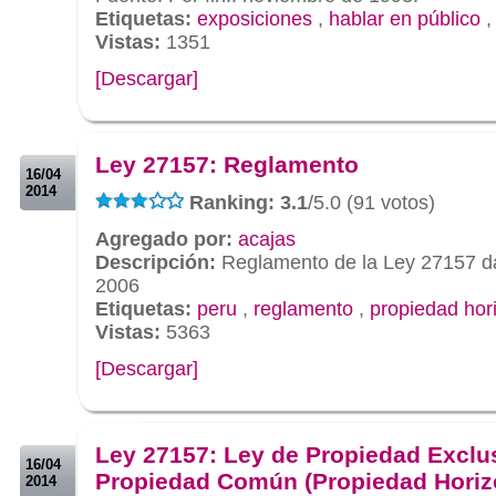
Etiquetas:
exposiciones
,
hablar en público
Vistas:
1351
[Descargar]
.
.
Ley 27157: Reglamento
16/04
2014
Ranking: 3.1
/5.0 (91 votos)
Agregado por:
acajas
Descripción:
Reglamento de la Ley 27157 d
2006
Etiquetas:
peru
,
reglamento
,
propiedad hor
Vistas:
5363
[Descargar]
.
.
Ley 27157: Ley de Propiedad Exclu
16/04
Propiedad Común (Propiedad Horiz
2014