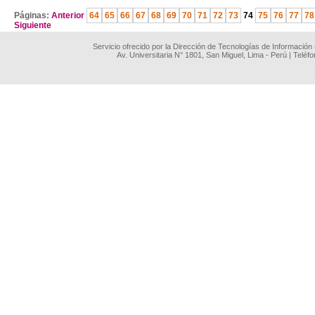
Páginas:
Anterior
64
65
66
67
68
69
70
71
72
73
74
75
76
77
78
Siguiente
Servicio ofrecido por la Dirección de Tecnologías de Información
Av. Universitaria N° 1801, San Miguel, Lima - Perú | Teléf