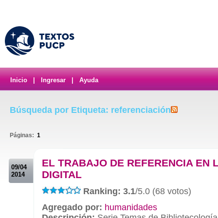
Inicio
|
Ingresar
|
Ayuda
Búsqueda por Etiqueta: referenciación
Páginas:
1
.
EL TRABAJO DE REFERENCIA EN 
09/04
DIGITAL
2014
Ranking: 3.1
/5.0 (68 votos)
Agregado por:
humanidades
Descripción:
Serie Temas de Bibliotecología