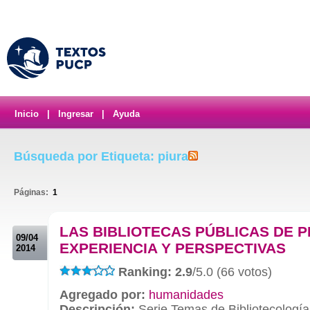
Inicio
|
Ingresar
|
Ayuda
Búsqueda por Etiqueta: piura
Páginas:
1
.
LAS BIBLIOTECAS PÚBLICAS DE P
09/04
EXPERIENCIA Y PERSPECTIVAS
2014
Ranking: 2.9
/5.0 (66 votos)
Agregado por:
humanidades
Descripción:
Serie Temas de Bibliotecología