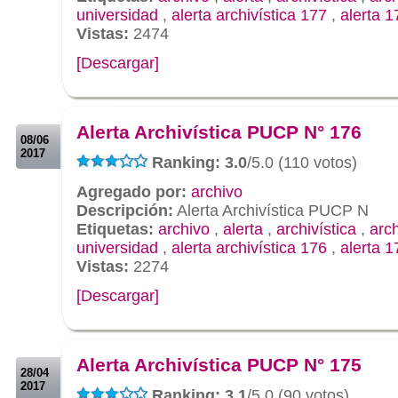
universidad
,
alerta archivística 177
,
alerta 1
Vistas:
2474
[Descargar]
.
.
Alerta Archivística PUCP N° 176
08/06
2017
Ranking: 3.0
/5.0 (110 votos)
Agregado por:
archivo
Descripción:
Alerta Archivística PUCP N
Etiquetas:
archivo
,
alerta
,
archivística
,
arc
universidad
,
alerta archivística 176
,
alerta 1
Vistas:
2274
[Descargar]
.
.
Alerta Archivística PUCP N° 175
28/04
2017
Ranking: 3.1
/5.0 (90 votos)