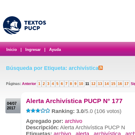
Inicio
|
Ingresar
|
Ayuda
Búsqueda por Etiqueta: archivística
Páginas:
Anterior
1
2
3
4
5
6
7
8
9
10
11
12
13
14
15
16
17
Si
.
Alerta Archivística PUCP N° 177
04/07
2017
Ranking: 3.0
/5.0 (106 votos)
Agregado por:
archivo
Descripción:
Alerta Archivística PUCP N
Etiquetas:
archivo
,
alerta
,
archivística
,
arc