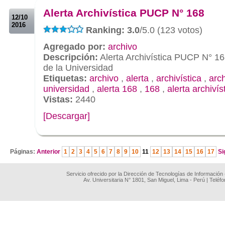
Alerta Archivística PUCP N° 168
12/10
2016
Ranking: 3.0
/5.0 (123 votos)
Agregado por:
archivo
Descripción:
Alerta Archivística PUCP N° 16
de la Universidad
Etiquetas:
archivo
,
alerta
,
archivística
,
arc
universidad
,
alerta 168
,
168
,
alerta archivís
Vistas:
2440
[Descargar]
.
Páginas:
Anterior
1
2
3
4
5
6
7
8
9
10
11
12
13
14
15
16
17
Si
Servicio ofrecido por la Dirección de Tecnologías de Información
Av. Universitaria N° 1801, San Miguel, Lima - Perú | Teléf