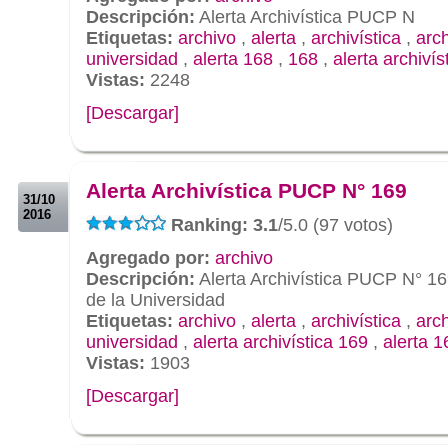
Descripción:
Alerta Archivística PUCP N
Etiquetas:
archivo
,
alerta
,
archivística
,
arc
universidad
,
alerta 168
,
168
,
alerta archivís
Vistas:
2248
[Descargar]
.
.
Alerta Archivística PUCP N° 169
31/10
2016
Ranking: 3.1
/5.0 (97 votos)
Agregado por:
archivo
Descripción:
Alerta Archivística PUCP N° 16
de la Universidad
Etiquetas:
archivo
,
alerta
,
archivística
,
arc
universidad
,
alerta archivística 169
,
alerta 1
Vistas:
1903
[Descargar]
.
.