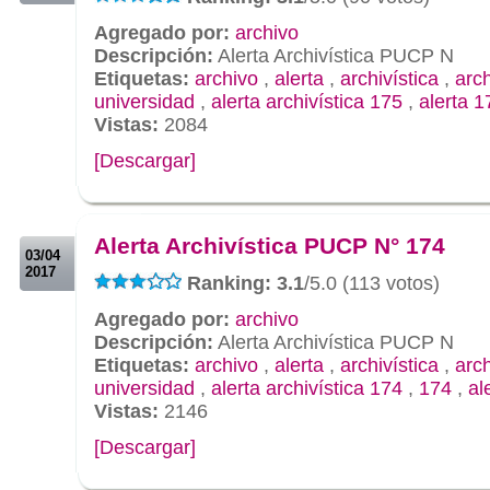
Agregado por:
archivo
Descripción:
Alerta Archivística PUCP N
Etiquetas:
archivo
,
alerta
,
archivística
,
arc
universidad
,
alerta archivística 175
,
alerta 1
Vistas:
2084
[Descargar]
.
.
Alerta Archivística PUCP N° 174
03/04
2017
Ranking: 3.1
/5.0 (113 votos)
Agregado por:
archivo
Descripción:
Alerta Archivística PUCP N
Etiquetas:
archivo
,
alerta
,
archivística
,
arc
universidad
,
alerta archivística 174
,
174
,
al
Vistas:
2146
[Descargar]
.