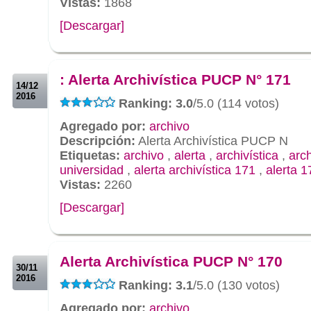
Vistas:
1868
[Descargar]
.
.
: Alerta Archivística PUCP N° 171
14/12
2016
Ranking: 3.0
/5.0 (114 votos)
Agregado por:
archivo
Descripción:
Alerta Archivística PUCP N
Etiquetas:
archivo
,
alerta
,
archivística
,
arc
universidad
,
alerta archivística 171
,
alerta 1
Vistas:
2260
[Descargar]
.
.
Alerta Archivística PUCP N° 170
30/11
2016
Ranking: 3.1
/5.0 (130 votos)
Agregado por:
archivo