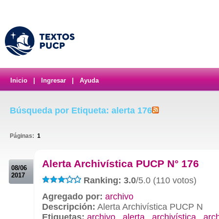
Inicio
|
Ingresar
|
Ayuda
Búsqueda por Etiqueta: alerta 176
Páginas:
1
.
Alerta Archivística PUCP N° 176
08/06
2017
Ranking: 3.0
/5.0 (110 votos)
Agregado por:
archivo
Descripción:
Alerta Archivística PUCP N
Etiquetas:
archivo
,
alerta
,
archivística
,
arc