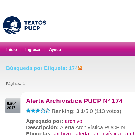
Inicio
|
Ingresar
|
Ayuda
Búsqueda por Etiqueta: 174
Páginas:
1
.
Alerta Archivística PUCP N° 174
03/04
2017
Ranking: 3.1
/5.0 (113 votos)
Agregado por:
archivo
Descripción:
Alerta Archivística PUCP N
Etiquetas:
archivo
,
alerta
,
archivística
,
arc