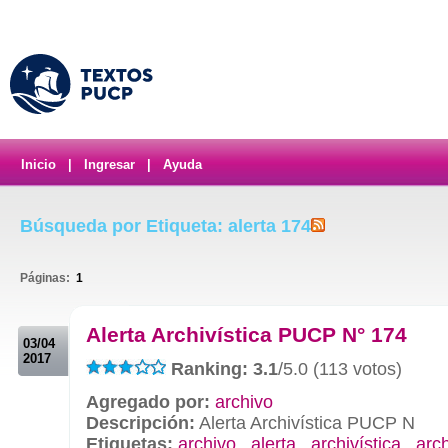
Inicio
|
Ingresar
|
Ayuda
Búsqueda por Etiqueta: alerta 174
Páginas:
1
.
Alerta Archivística PUCP N° 174
03/04
2017
Ranking: 3.1
/5.0 (113 votos)
Agregado por:
archivo
Descripción:
Alerta Archivística PUCP N
Etiquetas:
archivo
,
alerta
,
archivística
,
arc